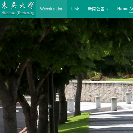
Name
Website List
Link
新聞公告