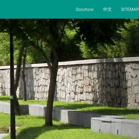
Soochow
中文
SITEMAP