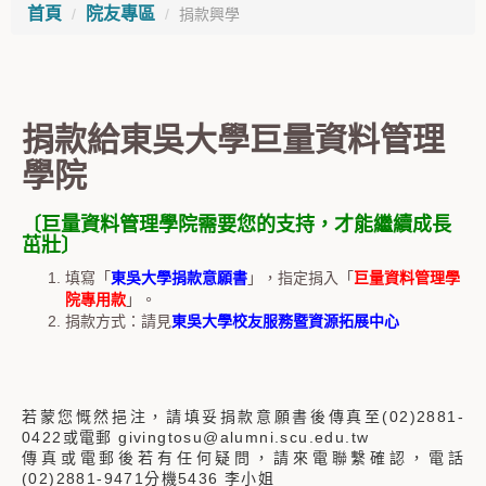
首頁
院友專區
捐款興學
捐款給東吳大學巨量資料管理
學院
〔巨量資料管理學院需要您的支持，才能繼續成長
茁壯〕
填寫「
東吳大學捐款意願書
」，指定捐入「
巨量資料管理學
院專用款
」。
捐款方式：請見
東吳大學校友服務暨資源拓展中心
若蒙您慨然挹注，請填妥捐款意願書後傳真至(02)2881-
0422或電郵 givingtosu@alumni.scu.edu.tw
傳真或電郵後若有任何疑問，請來電聯繫確認，電話
(02)2881-9471分機5436 李小姐