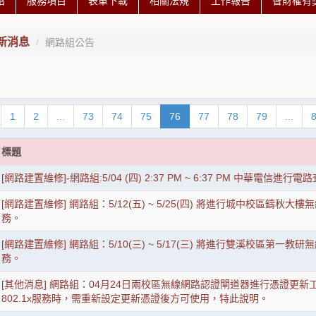
紹
服務項目
表單下載
相關法規
工作報告
智財權有
新消息
網路組公告
1
2
...
73
74
75
76
77
78
79
...
標題
[網路建置維修]-網路組:5/04 (四) 2:37 PM ~ 6:37 PM 中華
[網路建置維修] 網路組：5/12(五) ~ 5/25(四) 將進行城中校區鑄
務。
[網路建置維修] 網路組：5/10(三) ~ 5/17(三) 將進行雙溪校區第
務。
[其他消息] 網路組：04月24日兩校區無線網路認證閘道器進行憑證更
802.1x服務時，需重新設定更新憑證後方可使用，特此說明。