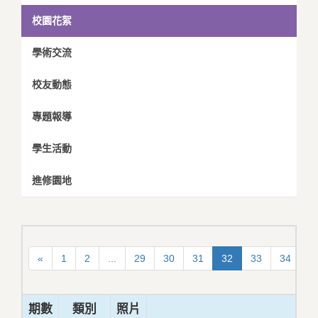
校園花絮
學術交流
校友動態
專題報導
學生活動
進修園地
«
1
2
...
29
30
31
32
33
34
3
期數
類別
照片
標