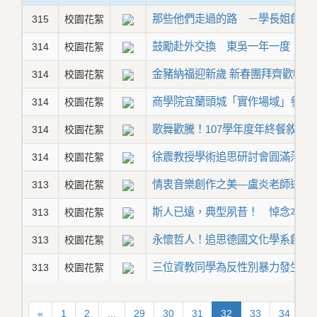
那些他們走過的路 －學長姐創業
315
校園花絮
鼓勵赴外交換 東吳一年一度「國
314
校園花絮
金豬納福迎新歲 新春團拜齊歡唱
314
校園花絮
商學院宜蘭頭城「實作場域」參訪
314
校園花絮
歌舞歡騰！107學年度年終餐敘歡
314
校園花絮
徐震教授學術追思研討會圓滿落幕
314
校園花絮
情衷音樂創作之美—盧炎老師逝世1
313
校園花絮
斯人已遠，典型夙昔！ 悼念本校
313
校園花絮
永懷哲人！追思德國文化學系創系
313
校園花絮
三位資教同學為反性別暴力發生
313
校園花絮
«
1
2
...
29
30
31
32
33
34
3