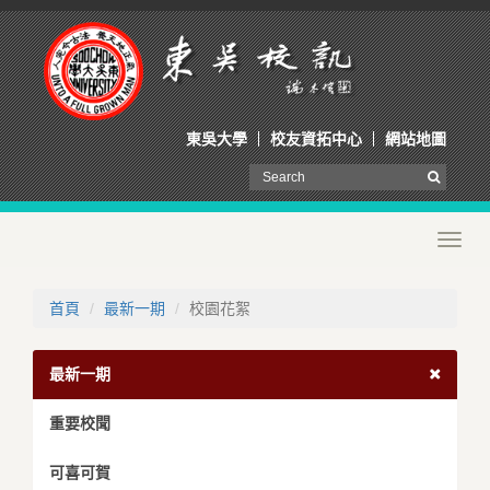
東吳大學
校友資拓中心
網站地圖
Toggl
navig
首頁
最新一期
校園花絮
最新一期
重要校聞
可喜可賀