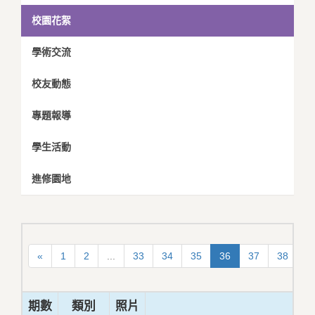
校園花絮
學術交流
校友動態
專題報導
學生活動
進修園地
«
1
2
...
33
34
35
36
37
38
3
期數
類別
照片