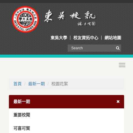
東吳大學
校友資拓中心
網站地圖
Toggl
navig
首頁
最新一期
校園花絮
最新一期
重要校聞
可喜可賀