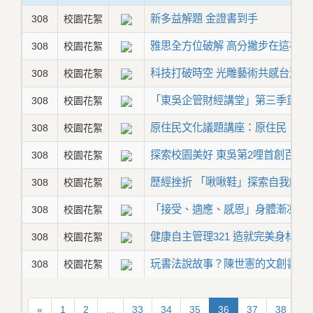
新多益解題 金證書到手
308
校園花絮
雅思全方位破解 高分撇步在這裡
308
校園花絮
科技打破時空 光雕藝術共感台灣
308
校園花絮
「東吳企管財經講堂」第三季重量級
308
校園花絮
原住民文化議題講座：原住民「有
308
校園花絮
探索校園美好 東吳第2哩首創百人
308
校園花絮
歷經挫折 「啾啾鞋」探索自我的YouT
308
校園花絮
「接受、適應、感恩」身體漸凍生
308
校園花絮
健康自主管理321 造就完美身材
308
校園花絮
玩書法說故事？陳世憲的文創書寫
308
校園花絮
«
1
2
...
33
34
35
36
37
38
3