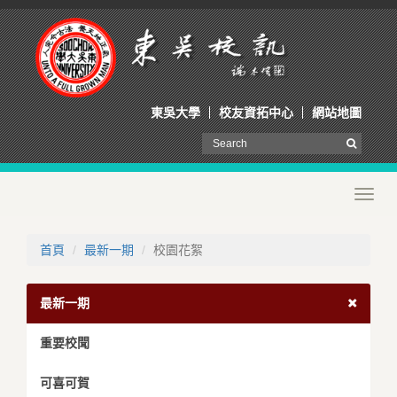
東吳大學
校友資拓中心
網站地圖
Toggl
navig
首頁
最新一期
校園花絮
最新一期
重要校聞
可喜可賀