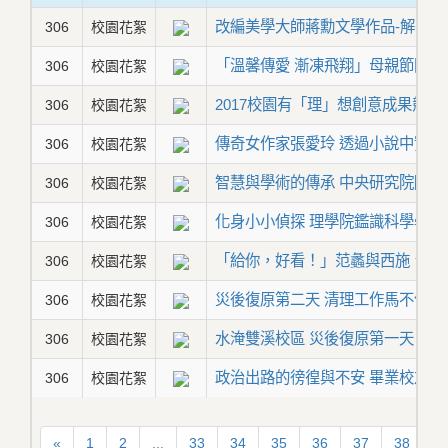
改編美學大師蔣勳文學作品-解密
306
校園花絮
「溫馨傳愛 漸凍飛翔」母親節關懷
306
校園花絮
2017校園有「理」想創意成果競
306
校園花絮
傳奇女作家張愛玲 透過小說中實現
306
校園花絮
智慧與學術的傳承 中央研究院陶晉
306
校園花絮
化身小小偵探 理學院鑑識科學學程2
306
校園花絮
「給你，好看！」范蠡與西施 台灣
306
校園花絮
災後復原第二天 清理工作馬不停蹄
306
校園花絮
水淹雙溪校區 災後復原第一天
306
校園花絮
政治出路的徬徨與不安 畢業校友來
306
校園花絮
«
1
2
...
33
34
35
36
37
38
3