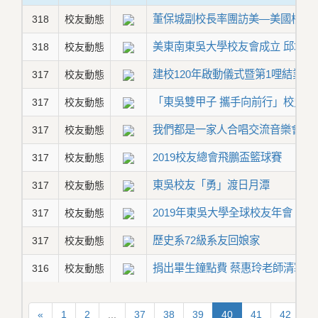
董保城副校長率團訪美—美國校友
318
校友動態
美東南東吳大學校友會成立 邱培堯
318
校友動態
建校120年啟動儀式暨第1哩結業
317
校友動態
「東吳雙甲子 攜手向前行」校史館
317
校友動態
我們都是一家人合唱交流音樂會 串
317
校友動態
2019校友總會飛鵬盃籃球賽
317
校友動態
東吳校友「勇」渡日月潭
317
校友動態
2019年東吳大學全球校友年會
317
校友動態
歷史系72級系友回娘家
317
校友動態
捐出畢生鐘點費 蔡惠玲老師清寒學
316
校友動態
«
1
2
...
37
38
39
40
41
42
4