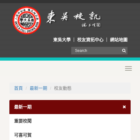
東吳大學
校友資拓中心
網站地圖
Toggl
navig
首頁
最新一期
校友動態
最新一期
重要校聞
可喜可賀