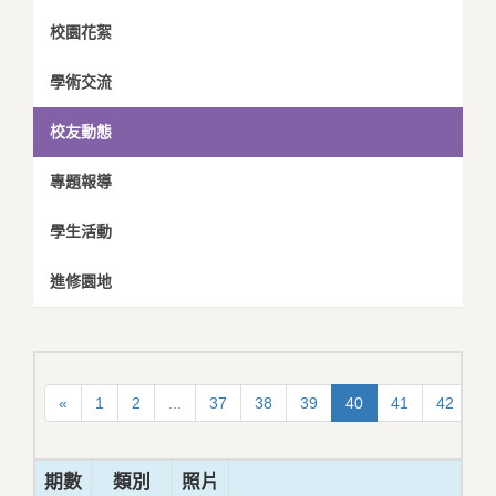
校園花絮
學術交流
校友動態
專題報導
學生活動
進修園地
«
1
2
...
37
38
39
40
41
42
4
期數
類別
照片