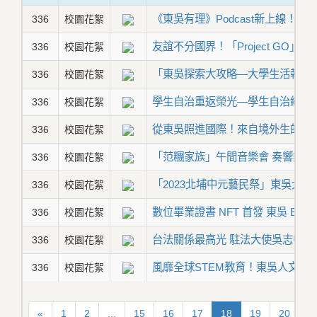
《東吳有理》Podcast新上線！ 
336
校園花絮
友誼不分國界！「Project GO」
336
校園花絮
「東吳探索大攻略—大學生活報你
336
校園花絮
學生自治重返榮光—學生自治組織
336
校園花絮
從東吳照進國際！來自境外生的真
336
校園花絮
「范糰家族」午間音樂會 奏響樂章
336
校園花絮
「2023北埔中元藝民祭」東吳大
336
校園花絮
數位畢業證書 NFT 首發 東吳 EM
336
校園花絮
台法關係最高光 駐法大使吳志中啟
336
校園花絮
風靡全球STEM教育！東吳人文培
336
校園花絮
«
1
2
...
15
16
17
18
19
20
2