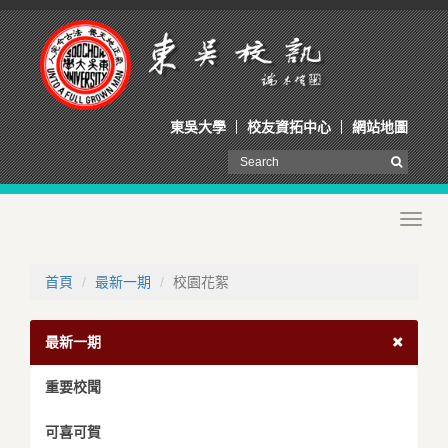
東吳大學
校友資拓中心
網站地圖
Toggl
navig
首頁
最新一期
校園花絮
最新一期
重要校聞
可喜可賀