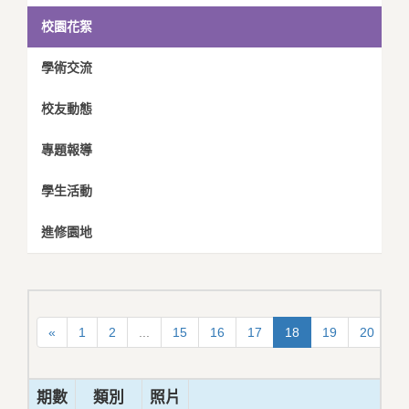
校園花絮
學術交流
校友動態
專題報導
學生活動
進修園地
«
1
2
...
15
16
17
18
19
20
2
期數
類別
照片
標