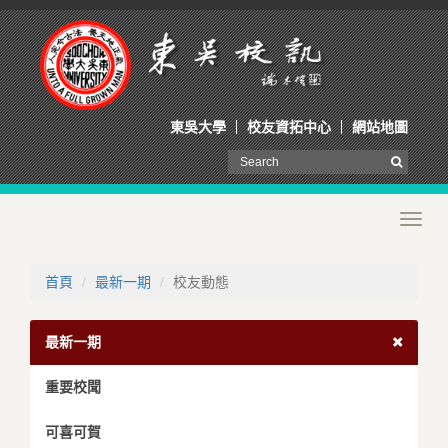
東吳大學
校友資拓中心
網站地圖
Toggl
navig
首頁
最新一期
校友動態
最新一期
重要校聞
可喜可賀