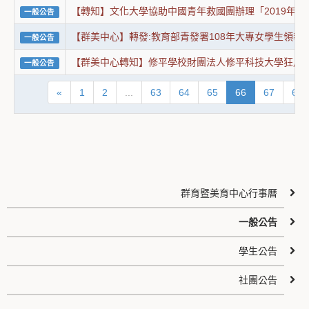
【轉知】文化大學協助中國青年救國團辦理「2019年
一般公告
【群美中心】轉發:教育部青發署108年大專女學生領導
一般公告
【群美中心轉知】修平學校財團法人修平科技大學狂風舞
一般公告
«
1
2
...
63
64
65
66
67
68
群育暨美育中心行事曆
一般公告
學生公告
社團公告