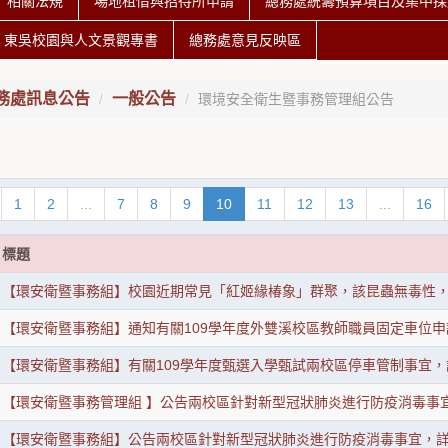
相關法規
場地租借與招待所申請
總務處統籌預算項目及集中採
東吳校園與人文景觀專書
總務處意見反映區
務處訊息公告
一般公告
環境安全衛生暨事務管理組公告
1
2
...
7
8
9
10
11
12
13
...
16
標題
【環安衛暨事務組】校園近期常見「紅姬緣椿象」群聚，該昆蟲無毒性
【環安衛暨事務組】通知有關109學年度外雙溪校區教師職員固定車位
【環安衛暨事務組】有關109學年度甄選入學甄試兩校區停車管制事宜
【環安衛暨事務管理組 】公告兩校區針對新型冠狀肺炎進行防疫消毒事
【環安衛暨事務組】公告兩校區針對新型冠狀肺炎進行防疫消毒事宜，