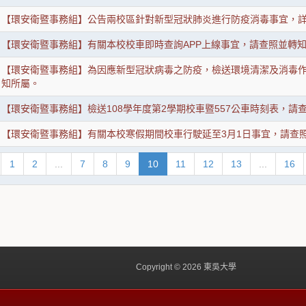
【環安衛暨事務組】公告兩校區針對新型冠狀肺炎進行防疫消毒事宜，
【環安衛暨事務組】有關本校校車即時查詢APP上線事宜，請查照並轉
【環安衛暨事務組】為因應新型冠狀病毒之防疫，檢送環境清潔及消毒
知所屬。
【環安衛暨事務組】檢送108學年度第2學期校車暨557公車時刻表，請
【環安衛暨事務組】有關本校寒假期間校車行駛延至3月1日事宜，請查
1
2
...
7
8
9
10
11
12
13
...
16
Copyright © 2026 東吳大學