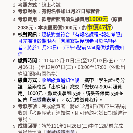
考照方式
：線上考試
考照對象
：
有報名參加11月27日課程者
1000元
考照費用
：
欲考證照者須負擔費用
（原價
市價47折
2088元，本次優惠價1000元，約
）
核對資訊
：
經核對並符合「有報名課程+報名考照」
且完課後於期限內「有填寫課後問卷且於名額內」
者，將於11月30日(二)下午5點前Mail提供繳費通知
信
繳費時間
：
110年12月01日(三)至12月03日(五)、12
月06日(一)至12月07日(二)，08:00至17:00（依照出
納組服務時間為準）
繳費方式
：
收到繳費通知信後
，攜帶「學生證+身分
證」至兩校區「出納組」繳交「微軟AI-900考照費
用」1000元，繳費後拿到收據，請妥善保管收據並
回傳「
已繳費表單
」，以完成繳費程序。
考照序號
：完成繳費者，將於12月
9日(四)下午5點前
收到「考照序號」通知信，即可預約考試日期並進行
考試。
成績回覆
：請於111年1月26日(三)中午12點前完成
考試並填寫「
考試成績表單
」