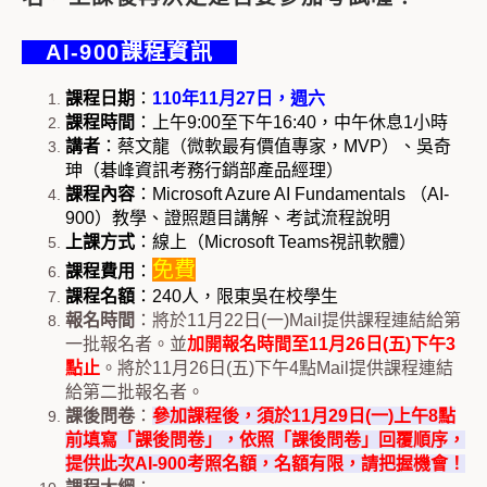
AI-900課程資訊
課程日期
：
110年11月27日，週六
課程時間
：上午9:00至下午16:40，中午休息1小時
講者
：蔡文龍（微軟最有價值專家，MVP）、吳奇
珅（碁峰資訊考務行銷部產品經理）
課程內容
：Microsoft Azure AI Fundamentals （AI-
900）教學、證照題目講解、考試流程說明
上課方式
：線上（Microsoft Teams視訊軟體）
免費
課程費用
：
課程名額
：240人，限東吳在校學生
報名時間
：將於11月22日(一)Mail提供課程連結給第
一批報名者。並
加開報名時間至11月26日(五)下午3
點止
。將於11月26日(五)下午4點Mail提供課程連結
給第二批報名者。
課後問卷
：
參加課程後，須於11月29日(一)上午8點
前填寫「課後問卷」，依照「課後問卷」回覆順序，
提供此次AI-900考照名額，名額有限，請把握機會！