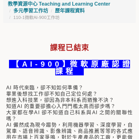
教學資源中心 Teaching and Learning Center
多元學習工作坊
歷年課程資料
110-1微軟AI-900工作坊
課程已結束
【 A I - 9 0 0 】微 軟 原 廠 認 證
課 程
AI 時代來臨，卻不知如何準備？
畢業後想找工作卻不知自己定位何處？
想進入科技業，卻因為非本科系而猶豫不決？
知道AI 的重要卻擔心入門門檻太高而卻步嗎？
大家都在學AI 卻不知道自己科系與AI 之間的關聯性
嗎？
AI 儼然成為現今趨勢，利用機器學習、深度學習，自
駕車、語音辨識、影像辨識、商品推薦等等的各式應
用在市場上百家爭鳴，對於生產產品的工廠，更能做