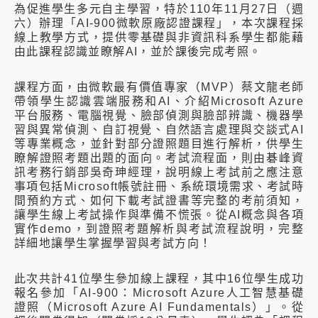
為促進學生多元自主學習，特於110年11月27日（週
六）辦理「AI-900微軟原廠認證課程」，本次課程採
線上教學方式，提供零基礎與非資訊科系學生都能藉
由此課程認識並瞭解AI，並於課後完成考照。
課程方面，由微軟最有價值專家（MVP）蔡文龍老師
帶領學生認識雲端服務和AI、介紹Microsoft Azure
平台服務、電腦視覺、臉部偵測與臉部辨識、機器學
習與異常偵測、自訂視覺、自然語言處理與交談式AI
等專業概念，並針對部分證照題目進行解析，供學生
瞭解證照考題出題的面向。考試流程面，則由碁峰資
訊考務行銷部吳奇珅經理，說明線上考試前之應注意
事項包括Microsoft帳號註冊、系統環境需求、考試時
間預約方式、如何下載考試證書等完整的考前須知，
讓學生線上考試操作與準備不慌張。從AI概念與各項
實作demo，到證照考題解析與考試流程說明，完整
詳細地讓學生掌握學習與考試方向！
此次共計41位學生參加線上課程，其中16位學生成功
報名參加「AI-900：Microsoft Azure人工智慧基礎
證照（Microsoft Azure AI Fundamentals）」。從