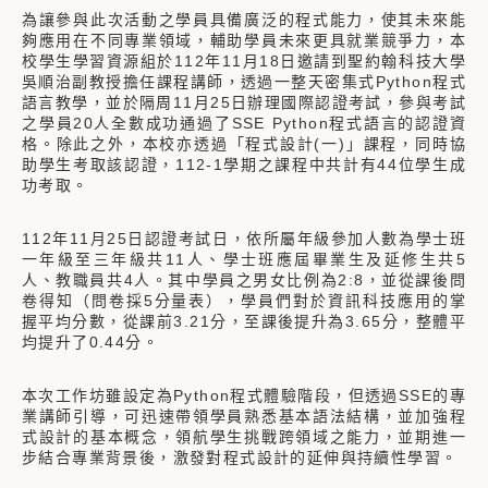
為讓參與此次活動之學員具備廣泛的程式能力，使其未來能
夠應用在不同專業領域，輔助學員未來更具就業競爭力，本
校學生學習資源組於112年11月18日邀請到聖約翰科技大學
吳順治副教授擔任課程講師，透過一整天密集式Python程式
語言教學，並於隔周11月25日辦理國際認證考試，參與考試
之學員20人全數成功通過了SSE Python程式語言的認證資
格。除此之外，本校亦透過「程式設計(一)」課程，同時協
助學生考取該認證，112-1學期之課程中共計有44位學生成
功考取。
112年11月25日認證考試日，依所屬年級參加人數為學士班
一年級至三年級共11人、學士班應屆畢業生及延修生共5
人、教職員共4人。其中學員之男女比例為2:8，並從課後問
卷得知（問卷採5分量表），學員們對於資訊科技應用的掌
握平均分數，從課前3.21分，至課後提升為3.65分，整體平
均提升了0.44分。
本次工作坊雖設定為Python程式體驗階段，但透過SSE的專
業講師引導，可迅速帶領學員熟悉基本語法結構，並加強程
式設計的基本概念，領航學生挑戰跨領域之能力，並期進一
步結合專業背景後，激發對程式設計的延伸與持續性學習。