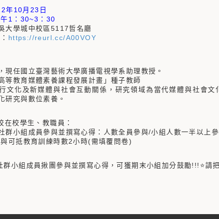
：
12年10月23日
午1：30~3：30
吳大學城中校區5117哲名廳
結：
https://reurl.cc/A00VOY
：
，現任國立臺灣藝術大學廣播電視學系助理教授。
高等教育媒體素養課程發展計畫」種子教師
行文化及新媒體與社會互動關係，研究領域為當代媒體與社會文
化研究與數位素養。
本校在校學生、教職員：
習社群小組成員參與並撰寫心得：人數全員參與/小組人數一半以上參
參與可抵教育訓練時數2小時(需填覆問卷)
社群小組成員揪團參與並撰寫心得，可獲期末小組加分鼓勵!!!⭐