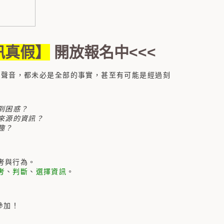
訊真假】
開放報名中<<<
了聲音，都未必是全部的事實，甚至有可能是經過刻
到困惑？
來源的資訊？
趣？
考與行為。
考
、
判斷
、
選擇資訊
。
參加！