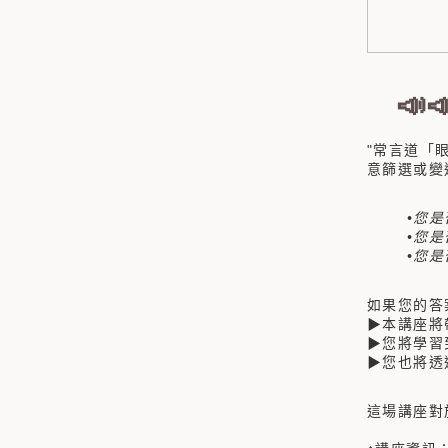
📣
"常言道「
意篩選或變
•
您是
•您
•您
如果您的答
▶本講座將
▶您將學習
▶您也將透
這場講座對