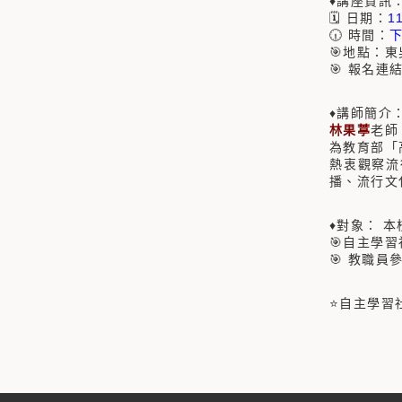
♦講座資訊
🗓 日期：
1
🕡 時間：
下
🎯地點：東
🎯 報名連
♦講師簡介
林果葶
老師
為教育部「
熱衷觀察流
播、流行文
♦對象： 
🎯自主學
🎯 教職員
⭐自主學習