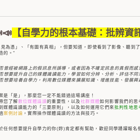
📣
【自學力的根本基礎：批辨資
眼見為憑」、「有圖有真相」，但要知道，即使看到了影像、聽到
造的。"
否曾經被網路上的假訊息所誤導，或者因為不確定訊息的真假而感
是否想要提升自己的媒體識讀能力，學習如何分辨、分析、評估不同
是否想要培養自學力，利用數位媒體來擴展知識、增進技能、發展興
案是「是」，那麼您一定不能錯過這場講座！
帶您了解
數位媒體識讀
的重要性，以及
社群媒體
如何影響我們的思
到媒體識讀能力的「三要原則」，以及如何運用它們來
批判性地思
過
案例討論
，實際操作媒體識讀的方法與技巧。
於任何想要提升自學力的你(妳)肯定都有幫助，歡迎同學踴躍報名