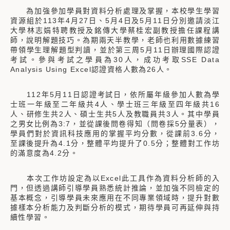
為加強參加學員對資料分析處理及掌握，本校學生學習
資源組於113年4月27日、5月4日及5月11日分別邀請淡江
大學林志娟特聘教授及銘傳大學蔡桂宏副教授擔任課程講
師，說明解題技巧。為期兩天半教學，老師也利用數據練習
帶領學生理解題型判讀，並於第三周5月11日辦理國際認證
考試。參與考試之學員為30人，成功考取SSE Data
Analysis Using Excel認證資格人數為26人。
112年5月11日認證考試日，依所屬年級參加人數為學
士班一年級至二年級共4人、學士班三年級至四年級共16
人、研修生共2人、碩士生共5人及教職員共3人。其中學員
之男女比例為3:7，並從課後問卷得知（問卷採5分量表），
學員們對於資訊科技應用的掌握平均分數，從課前3.6分，
至課後提升為4.1分，整體平均提升了0.5分；整體對工作坊
的滿意度為4.2分。
本次工作坊設定為以Excel此工具作為資料分析師的入
門，但透過講師引導學員熟悉統計推論，並加強不同檢定的
基本概念，引導學員未來應用在不同專業領域時，提升對數
據樣本分析能力及判斷分析的模式，期待學員可再延伸與持
續性學習。