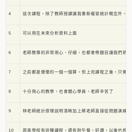
4
這次課程，除了教師授課讓我重新複習統計概念外，透過
5
可以用在未來分析資料上面
6
老師教導的非常用心、仔細，也都會帶題目讓我們熟悉
7
之前都是傻傻的一個一個算，但上完課程之後，只需要
8
十分用心的教學，也會關心學員，老師辛苦了
9
林老師統計原理說明清晰加上蔡老師直接從問題演練下
10
原來學校有這種課程，還有附午餐，好讚，以後也想參