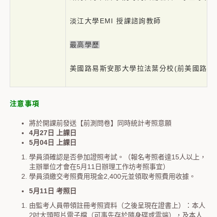
淡江大學EMI 授課諮詢教師
最高學歷
美國路易斯安那大學拉法葉分校(前美國路易
注意事項
將於開課前發送【前測問卷】同時統計考照意願
4
月
27
日
上課日
5
月
04
日
上課日
學員須確認是否參加證照考試。（報名考照者達15人以上，
主辦單位才會在5月11日辦理工作坊考照事宜）
學員須繳交考照費用現金2,400元並領取考照費用收據。
5
月
11
日
考照日
由監考人員帶領註冊考照資料（之後呈現在證書上）：本人
2吋大頭照片電子檔（可事先存於隨身碟或雲端），及本人