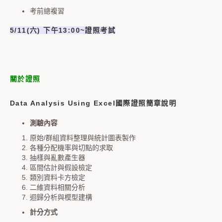
考前總複習
5/11(
六
)
下午
13:00~
證照考試
關於證照
Data Analysis Using Excel
國際證照簡章說明
測驗內容
原始/群組資料整理與統計圖表製作
各種分配機率與切點的求取
抽樣與亂數產生器
區間估計與假設檢定
類別資料卡方檢定
二維資料相關分析
迴歸分析與模型建構
計分方式