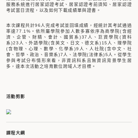
服務系統進行居家認證考試、居家認證考前須知、居家認證
考試當日流程，以及如何下載成績單與證書。
本次課程共計96人完成考試並回填成績，經統計其考試通過
率達77.1%。依所屬學院參加人數多寡依序為商學院(含經
濟、企管、財精、會計、國貿系)37人、巨資學院(資科
系)23人、外語學院(含英文、日文、德文系)15人、理學院
(含物理、心理、數學、化學系)9人、人社院(含中文、社
會、哲學、政治、音樂系)7人、法學院(法律系)5人。從學生
參與考試分布情形來看，非資訊科系且無資訊背景學生居
多，達本次活動之培育數位跨域人才目標。
活動剪影
課程大綱