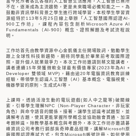
當今充斥著各式各樣的人工智慧生活應用，人工智慧已無所
不在，逐漸成為主流趨勢，更是未來職場必備知能之一。為
鼓勵非資訊學科背景之學生進行跨域學習，本校學生學習資
源組特於113年5月25日線上舉辦「人工智慧國際認證AI-
900工作坊」，課程內容包含剖析Microsoft Azure AI
Fundamentals（AI-900）概念、證照解題及考試流程說
明。
工作坊首先由教學資源中心金凱儀主任開場致詞，勉勵學生
跟上全球性科技新趨勢，期待同學能於畢業前考取國際證
照，提升個人就業競爭力。本次工作坊邀請到蔡文龍講者，
講者連續15年榮獲微軟全球最有價值專家(2023年為AI +
Developer 雙領域 MVP)，藉由逾20年電腦資訊教育訓練
經驗，帶領學生認識人工智慧（AI）基本概念、電腦視覺、
機器學習的原則、生成式AI等。
上課時，透過活潑生動的電玩遊戲(如人中之龍等)破關線
索，引導學生理解NPC（Non-Player Character，非玩家
角色）與命令語音的關係。接著，讓學生認識考試題型，並
講解考古題，使其更能掌握所學概念並協助融會貫通、加深
考題辨識。除教學基本概念與考題外，本次工作坊亦邀請碁
峰資訊公司考務行銷部吳奇珅產品經理，講解Microsoft原
廠國際認證應試方式，包含Microsoft帳號註冊、如何使用