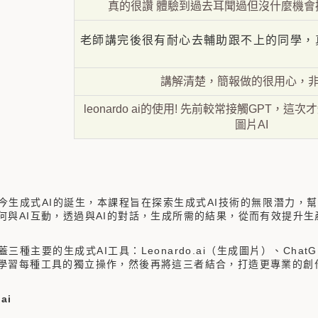
真的很讚 體驗到過去耳聞過但沒什麼機會
老師講完後很有耐心去輔助跟不上的同學，真
講解清楚，簡報做的很用心，
leonardo ai的使用! 先前較常接觸GPT，
圖片AI
成式AI的誕生，本課程旨在探索生成式AI技術的無限潛力，幫
何與AI互動，透過與AI的對話，生成所需的結果，從而有效提升
主要的生成式AI工具：Leonardo.ai（生成圖片）、ChatGP
學習每種工具的獨立操作，然後再將這三者結合，打造更專業的創
ai