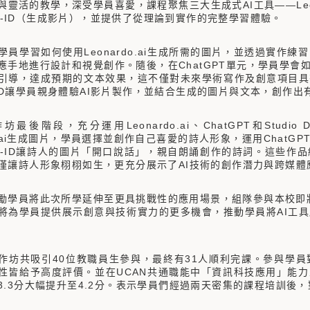
靈活的教學，深受學員喜愛，課程聚焦三大生成式AI工具——Leona
o D-ID（生成影片），並提供了從理論到實作的完整學習體驗。
學習如何使用Leonardo.ai生成所需的圖片，並透過實作
應手地進行設計和視覺創作。隨後，在ChatGPT單元，學員學
引導，達成預期的文本效果，這不僅對未來學術寫作及創意項目具
 D-ID讓學員親身體驗AI影片製作，並結合生成的圖片與文本，創作
後階段，充分運用Leonardo.ai、ChatGPT和Stud
do.ai生成圖片，學員選擇並創作自己喜愛的詩人形象，運用Chat
io D-ID讓詩人的圖片「開口說話」，親自朗誦創作的詩詞。這些
僅讓詩人形象栩栩如生，更充分展示了AI技術的創作潛力與跨媒體
員將此次所學延伸至更具挑戰性的應用場景，組隊參與本校即將於
將為學員提供展示創意與技術實力的更多機會，推動學員將AI工
共吸引40位教職員生參與，最終有31人順利完課。參與學員對
性皆給予高度評價。並在UCAN共通職能中「資訊科技應用」能
3.3分大幅提升至4.2分。表示學員們經過兩天密集的課程培訓後