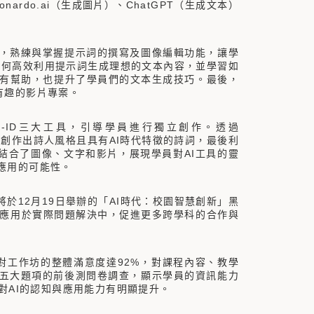
rdo.ai（生成圖片）、ChatGPT（生成文本）
練習，熟練與掌握提示詞的撰寫及圖像編輯功能，讓學
會如何高效利用提示詞生成理想的文本內容，並學習如
有幫助，也提升了學員們的文本生成技巧。最後，
出有趣的影片專案。
io D-ID三大工具，引導學員進行獨立創作。透過
GPT創作出詩人風格且具有AI時代特徵的詩詞，最後利
作品結合了圖像、文字和影片，展現學員對AI工具的靈
應用的可能性。
12月19日舉辦的「AI時代：校園智慧創新」黑
具應用於實際問題解決中，促進更多跨學科的合作與
工作坊的整體滿意度達92%，對課程內容、教學
力五大題項的前後測問卷調查，顯示學員的資訊能力
，對AI的認知與應用能力有明顯提升。