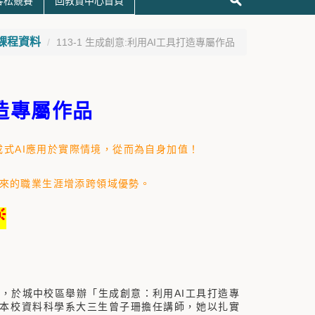
黑客松競賽
回教資中心首頁
課程資料
113-1 生成創意:利用AI工具打造專屬作品
造專屬作品
式AI應用於實際情境，從而為自身加值！
未來的職業生涯增添跨領域優勢。

，於城中校區舉辦「生成創意：利用AI工具打造專
邀本校資料科學系大三生曾子珊擔任講師，她以扎實