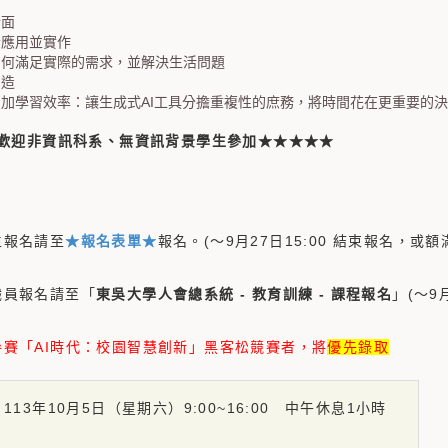
介面
者應用並實作
如何滿足實際的需求，並解決生活問題
創造
加學習效率：讓生成式AI工具分擔重複性的庶務，將時間花在更重要的
歡迎非資訊科系、無資訊背景學生參加★★★★★
生報名請至
★報名表單★
報名。(～9月27日15:00 結束報名，或額
職員報名請至「
東吳大學人會總系統 - 教育訓練 - 課程報名
」(～9
參賽「AI時代：校園智慧創新」黑客松競賽者，將
優先錄取
113年10月5日（星期六）9:00~16:00 中午休息1小時