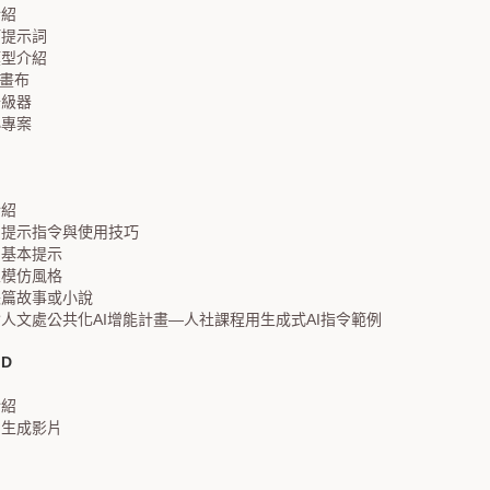
介紹
打提示詞
模型介紹
時畫布
升級器
小專案
介紹
的提示指令與使用技巧
的基本提示
並模仿風格
長篇故事或小說
人文處公共化AI增能計畫—人社課程用生成式AI指令範例
ID
介紹
、生成影片