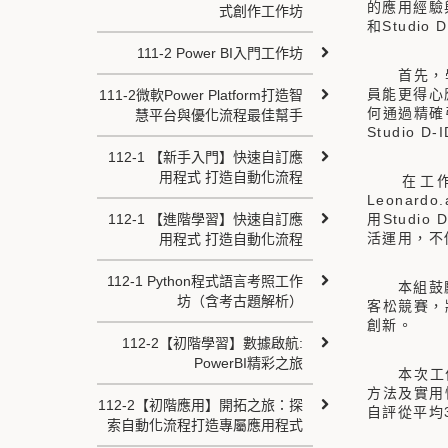
的應用經驗與
式創作工作坊
和Studi
111-2 Power BI入門工作坊
首先，學員
員能更得心
111-2微軟Power Platform打造智
何通過精確
慧平台與優化流程最佳幫手
Studio
112-1 【新手入門】快速自訂應
用程式 打造自動化流程
在工作坊最
Leonar
112-1 【進階學習】快速自訂應
用Stud
活運用，不
用程式 打造自動化流程
112-1 Python程式語言考照工作
本組鼓勵學
坊（含考古題解析）
客松競賽，
創新。
112-2【初階學習】數據啟航:
PowerBI精彩之旅
本次工作坊
方法及實用
112-2【初階應用】開拓之旅：探
自評從平均
索自動化流程打造專屬應用程式