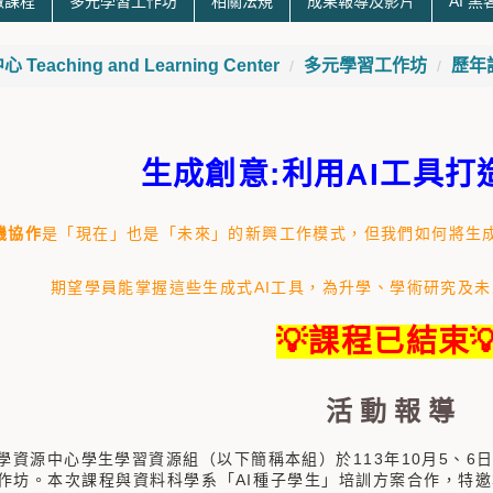
微課程
多元學習工作坊
相關法規
成果報導及影片
AI 
eaching and Learning Center
多元學習工作坊
歷年
生成創意
:
利用
AI
工具打
機協作
是「現在」也是「未來」的新興工作模式，但我們如何將生成
期望學員能掌握這些生成式AI工具，為升學、學術研究及
💡課程已結束
活 動 報 導
源中心學生學習資源組（以下簡稱本組）於113年10月5、6日
作坊。本次課程與資料科學系「AI種子學生」培訓方案合作，特