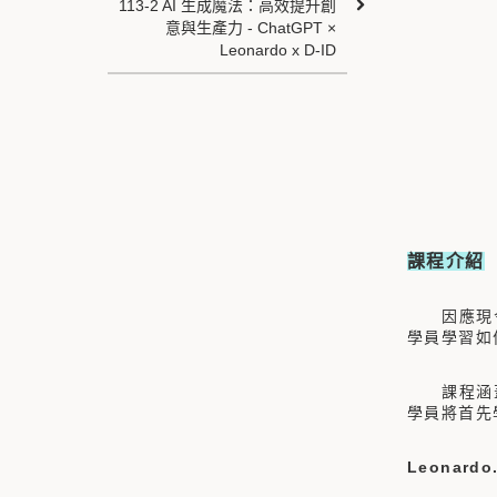
113-2 AI 生成魔法：高效提升創
意與生產力 - ChatGPT ×
Leonardo x D-ID
課程介紹
因應現今生
學員學習如
課程涵蓋三種
學員將首先
Leonardo.