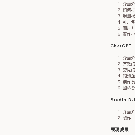
介面
如何
繪圖
Ai即
圖片
實作
ChatGPT
介面
有效
常見
閱讀
創作
國科會
Studio D-
介面
製作
展現成果