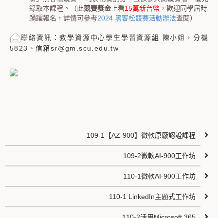
錄取本課程。（此
競賽獎金
上看
15萬新台幣
，歡迎同學屆時
踴躍報名，詳情可參考
2024 黑客松競賽活動辦法
查閱）
聯絡資訊：教學資源中心學生學習資源組 陳小姐，分機
5823、信箱sr@gm.scu.edu.tw
109-1【AZ-900】微軟​​​​原廠認證課程
109-2微軟AI-900工作坊
110-1微軟AI-900工作坊
110-1 LinkedIn主題式工作坊
110-2活用Microsoft 365