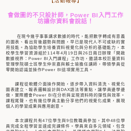
【活動報導】
會做圖的不只設計師，Power BI入門工作
坊讓你資料會說話！
在現今幾乎事事講求數據的時代，能把數字轉成有意義
的圖表、看出背後趨勢與問題，早已是現代人不可或缺的實
用技能。為協助學生培養資料視覺化與分析的基礎能力，本
校學生學習資源組於114年4月19日與26日兩日辦理「開啟
數據視界：Power BI入門課程」工作坊，邀請本校巨量資料
管理學院碩士班學生仲崇嘉與賴士瑜擔任講師，帶領學員從
零開始認識並操作Power BI這項實用工具。
課程從軟體介面操作開始，逐步帶入資料清洗、視覺化
圖表建立、報表邏輯設計與DAX語法等重點，讓學員邊學邊
做，實際體會Power BI在分析與呈現資料時的彈性與效率。
課程尾聲，也有幾位學員主動分享他們的視覺化成果，展現
個人的學習成果與應用創意。
本次課程共有47位學生與9位教職員參加，其中48位學
員完成全程學習並達成完課條件。學員來自多元領域，包含