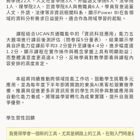
商學院22人、人文社會學院3人、外國語文學院6人、法學院
1人、理學院2人、巨資學院8人與教職員6人。學員背景涵蓋
人文、外語、法律等非資訊相關科系，顯示Power BI在各領
域的資料分析需求日益提升，適合作為跨域學習的起點。
課程結合UCAN共通職能中的「資訊科技應用」能力五
大題項進行課前後測評估（問卷採5分量表），結果顯示學
員自評能力從課前平均3.2分提升至課後4.4分，進步幅度達
1.2分，顯示課程在實作操作與概念掌握上具有明顯助益；
而整體滿意度更高達4.7分，反映學員對教學節奏與課程內
容安排的高度肯定。
本組將持續推動跨領域技能工作坊，鼓勵學生挑戰多元
應用，並為每年度下半年即將開跑的東吳AI黑客松競賽做準
備，推廣與促進更多非資訊背景的學生共同參與數據應用與
自動化能力養成，將理論學習轉化為成果實踐，提升自我競
爭優勢。
學生質性回饋
我覺得學會一個新的工具，尤其是網路上的工具，在剛入門時是最困難的