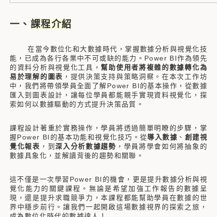
一、
課程介紹
在當今數位化和大數據時代，掌握數據分析與視覺化技
能，已成為各行各業中不可或缺的能力。Power BI作為領先
的資料分析與視覺化工具，
幫助使用者將複雜的數據轉化為
易於理解的圖表
，提供決策支持與策略洞察。在本次工作坊
中，我們將帶領學員全面了解Power BI的基本操作，從數據
匯入到圖表設計，讓每位學員都能親手實現資料視覺化，探
索如何以數據驅動的方式提升決策品質。
課程設計著重於實務操作，學員將透過簡單明瞭的步驟，掌
握Power BI的基本功能和視覺化技巧。從
導入數據
、
創建視
覺化報表
，到
深入分析數據趨勢
，學員將學會如何將抽象的
數據具象化，並解讀背後的趨勢和關聯。
這不僅是一次學習Power BI的機會，更是提升數據分析與視
覺化能力的關鍵課程。無論是希望加強工作報告的數據呈
現，還是提升求職競爭力，本課程都能幫助學員在數據的世
界中穩步前行。讓我們一起開啟這場數據視界的探索之旅，
成為數位化時代的數據達人！