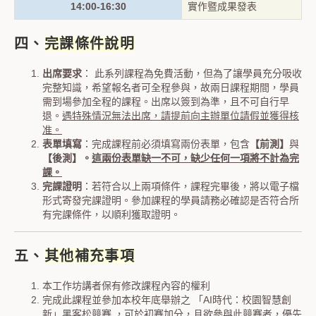
14:00-16:30
實作暨成果發表
四、
完課條件說明
出席要求
： 此系列課程為免費活動，但為了讓學員充分吸收
完整知識，希望報名者可全程參與，故兩日課程期間，學員
需到場參加全程的課程。出席以簽到為準，且不可自行早
退。
遇特殊情況無法出席，請提前向主辦單位請假並獲得核
准。
表單填寫
：完成課程前必須填寫兩份表單，包含
【前測】
與
【後測】。
這兩份表單缺一不可，缺少任何一項將不計為完
課。
完課證明
：若符合以上兩項條件，課程完畢後，將以電子檔
形式寄發完課證明。參加課程的學員請務必確認是否符合所
有完課條件，以順利獲取證明。
五、
其他補充事項
本工作坊講者保有修改課程內容的權利
完成此課程並參加本校年底舉辦之 「AI時代：校園智慧創
新」黑客松競賽 ，可於初賽加分，且欲參與此競賽者，優先