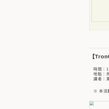
【Tro
時間：109
地點：外
講者：東
※ 本活