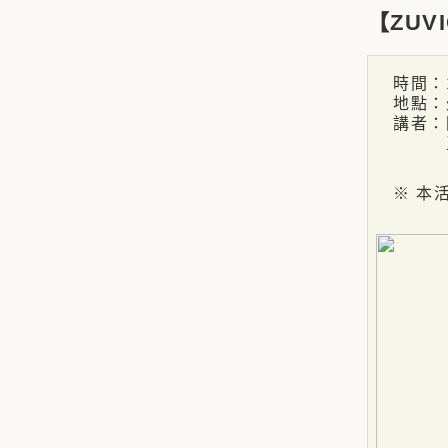
【ZUV
時間：10
地點：外
講者：
王俊
※ 本活