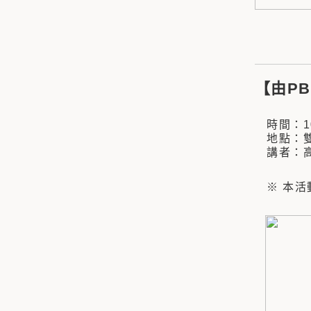
【由P
時間：109
地點：雙
講者：高
※ 本活