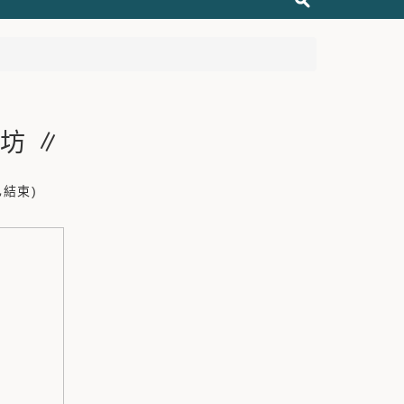
坊 ∥
已結束)