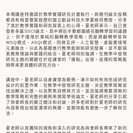
本場講座特邀請於教學實踐研究計畫執行，與期刊論文投稿
都具有相當豐富經歷的國立勤益科技大學夏綠荷教授，分享
了其於教學實踐和研究探索上的心得。夏老師表示，自己曾
發表多篇SSCI論文，其中將近半數都圍繞在翻轉學習的議題
上，但不僅限於單純的翻轉教學策略，而是將翻轉學習與
WSQ模式、ASQI模式、同儕互評、人工智慧、虛擬實境等
元素融合，以此為基礎進行教學創新和研究發展，並不斷探
索教育理論與實踐的結合。夏老師特別強調，在教學中發現
研究主題的關鍵在於從課堂的「痛點」出發，這樣的策略能
夠帶來更具體的研究方向。
講座中，夏老師以自身課堂為範例，演示如何有效完成研究
設計的前置作業：在教學中發現研究主題、決定教學策略並
找出解決之道，以及聚焦目標與方法，並且強調需要清晰的
教學策略和完整的範例來撰寫學術論文。夏老師的分享引起
了與會師長的廣泛關注和討論，許多老師對於夏老師的研究
內容表現出相當濃厚的興趣，並期待能有更進一步了解與交
流。
夏老師以其獨特的視角和深入的研究為與會師長帶來了新的