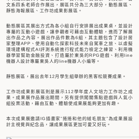
文系四系老師合作展出，展區共分為三大部分，動態展區、
靜態海報展區、工作坊成果影展區。
動態展區其展出方式為各小組自行安排展出成果桌，並設計
專屬的互動小遊戲，讓參觀者可藉由互動體驗，進而了解展
出作品之內容。展出作品件數為6組，其主題包含了設計居
家整理APP、使用自動化探索科技未來自駕車之旅、以虛擬
環境建構程式AI評測系統進行程式能力檢定之練習、利用機
器學習幫助金融投資、打造屬於東吳的RPG遊戲、利用line
機器人設計專屬東吳人的line機器人小編等。
靜態展區，展出去年12月學生組舉辦的黑客松競賽成果。
工作坊成果影展區則是展示112學年度人文培力工作坊之成
果。成果展作品展出期間，另有提供闖關集點遊戲與人氣小
組投票活動，藉由互動、體驗使成果展能夠更加有趣。
本次成果展邀請IG插畫家”捲捲和他的絨毛朋友”為成果展設
計主視覺與紀念品，讓成果展區更加可愛又好玩。