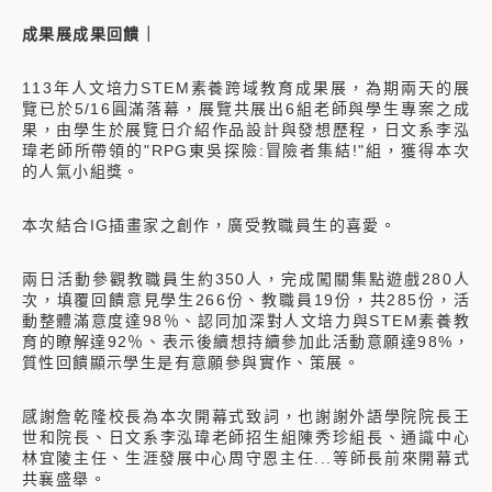
成果展成果回饋｜
113年人文培力STEM素養跨域教育成果展，為期兩天的展
覽已於5/16圓滿落幕，展覽共展出6組老師與學生專案之成
果，由學生於展覽日介紹作品設計與發想歷程，日文系李泓
瑋老師所帶領的"RPG東吳探險:冒險者集結!"組，獲得本次
的人氣小組獎。
本次結合IG插畫家之創作，廣受教職員生的喜愛。
兩日活動參觀教職員生約350人，完成闖關集點遊戲280人
次，填覆回饋意見學生266份、教職員19份，共285份，活
動整體滿意度達98％、認同加深對人文培力與STEM素養教
育的瞭解達92％、表示後續想持續參加此活動意願達98%，
質性回饋顯示學生是有意願參與實作、策展。
感謝詹乾隆校長為本次開幕式致詞，也謝謝外語學院院長王
世和院長、日文系李泓瑋老師招生組陳秀珍組長、通識中心
林宜陵主任、生涯發展中心周守恩主任...等師長前來開幕式
共襄盛舉。