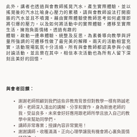
此外，講者也透過與會教師搖晃汽水，產生實際體驗，並以
搖晃後的汽水比喻身心壓力的累積，請與會教師設法打開膨
脹的汽水並且不噴濺。藉由實際體驗使教師思考如何處理即
將引爆的壓力，以及如何將活動中的實際體驗，遷移至實際
生活，擁抱負面情緒。透過有趣的
體驗，啟動一連串體驗、統整及反思，為素養導向教學與評
量所強調的可遷移性做了最完美的解釋。兩天的活動相當充
實，活動現場氣氛十分活絡，所有與會教師都認真參與小組
討論活動，並且樂在其中，相信本次活動也為所有人留下深
刻且美好的回憶。
與會者回饋：
謝謝老師照顧到我們這些非教育背景但對教學一樣有熱誠老
師。老師深入淺出的講解、分享和實作，身為新進老師的
我，受益良多，未來會好好應用跟老師所學且放入自己的教
學中來幫助同學們。
講師非常專業；授課內容非常實用！
謝謝講師。收穫滿滿。正向心理學讓我有機會將心裏負面情