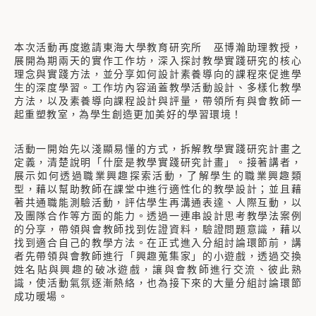
本次活動再度邀請東海大學教育研究所 巫博瀚助理教授，
展開為期兩天的實作工作坊，深入探討教學實踐研究的核心
理念與實踐方法，並分享如何設計素養導向的課程來促進學
生的深度學習。工作坊內容涵蓋教學活動設計、多樣化教學
方法，以及素養導向課程設計與評量，帶領所有與會教師一
起重塑教室，為學生創造更加美好的學習環境！
活動一開始先以淺顯易懂的方式，拆解教學實踐研究計畫之
定義，清楚說明「什麼是教學實踐研究計畫」。接著講者，
展示如何透過職業興趣探索活動，了解學生的職業興趣類
型，藉以幫助教師在課堂中進行適性化的教學設計；並且藉
著共通職能測驗活動，評估學生再溝通表達、人際互動，以
及團隊合作等方面的能力。透過一連串設計思考教學法案例
的分享，帶領與會教師找到佐證資料，驗證問題意識，藉以
找到適合自己的教學方法。在正式進入分組討論環節前，講
者先帶領與會教師進行「興趣蒐集家」的小遊戲，透過交換
姓名貼與興趣的破冰遊戲，讓與會教師進行交流、彼此熟
識，使活動氣氛逐漸熱絡，也為接下來的大量分組討論環節
成功暖場。