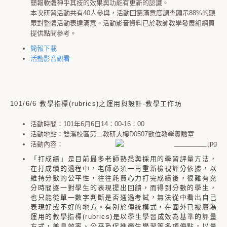
簡報軟體神乎其技的效果與功能有更新的認識。
本次研習活動共有40人參與，活動回饋滿意度調查顯示88%的聽
眾對整體活動表達滿意。活動影音資料已於教師教學發展組網頁
提供點閱參考。
簡報下載
活動影音觀看
101/6/6 教學指標(rubrics)之運用與設計-教學工作坊
活動時間：101年6月6日14：00-16：00
活動地點：雙溪校區第二教研大樓D0507數位教學實驗室
活動內容：
「打成績」是目前最多老師熟悉與採用的學習評量方法，
在打成績的過程中，老師必須一再重新檢視評分依據，以
維持分數的公平性，往往耗費心力打完成績後，很難有充
分時間逐一對學生的表現提出回饋，而得到分數的學生，
也只能從單一數字判斷是否通過考試，無法從中看出自己
表現好或不好的地方。有別於傳統模式，在國外已被廣為
運用的教學指標
(rubrics)
是以學生學習成效為基準的評量
方式，兼具效率、公平及促進學生學習等多項優點，以量