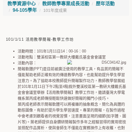
教學資源中心
教師教學專業成長活動
歷年活動
94-105學年
101年度成果
101/1/11 活用教學簡報-教學工作坊
活動時間：101年1月11日14：00-16：00
活動地點：雙溪校區第一教研大樓戴氏基金會會議室
活動內容：
簡報軟體(PPT)是目前被廣泛使用的教學工具，有品質的簡報不
僅能幫助老師正確有效的傳達教學內容，也能幫助提升學生學習
注意力。為了協助本校教師提升簡報製作功力，教師教學發展組
於101年1月11日下午2點至4點假外雙溪校區第一教研大樓戴氏基
金會會議室舉辦【活用教學簡報】教學工作坊，邀請臺灣大學電
機系葉丙成老師傳授輕鬆快速做好簡報的獨門小技巧。
葉丙成老師表示簡報軟體可以將複雜的抽象概念，簡化為具體的
動態圖像，有助於提升學生學習速度。專業的簡報，在製作過程
中會考慮到觀看者的視覺習慣，注意畫面呈現的細節(如字體、圖
片等)。葉老師提供自身鑽研簡報製作多年之經驗習得的實用密技
並搭配作品賞析，使與會師生不僅能在實務操作上有收穫，也對