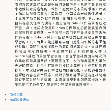
表的方式建立定義清楚明確的評估準則，幫助老師更有效
率地維持評分過程的一致性，避免評分不公的爭議。
此次
工作坊特別邀請臺大共同教育中心李紋霞老師擔任講者，
李紋霞老師自國外就學時期，即開始接觸使用Rubrics，
目前在臺大任教的課程，也是使用Rubrics作為學習成效
評量工具。她認為使用Rubrics的困難在初期發展適合個
別課程的評量標準，一旦發展出適用的評量標準並熟悉操
作過程後，Rubrics會是一個省時省力且能有效促進學生
學習的工具。因此，她建議可以藉由邀集同領域的老師組
成社群共同研討或參考國外的範例網站等方式，來減輕初
期發展階段的負擔。李紋霞老師分析她在臺大使用
Rubrics課程的學生學習表現，發現學生確實因為每次的
作業能得到具體回饋，而願意在下一次的作業裡努力爭取
更好的成績，且學生在課程目標的達成程度上也有明顯的
提升。本次研習共有近30位校內師長參加，參加師長對研
習課程內容皆表示滿意。針對後續有老師表達能在相關議
題有更深入研討的需求，本組亦將規劃系列配套措施，希
望能提供老師教學所需更充分完整的資訊與服務。
簡報下載
活動影音觀看