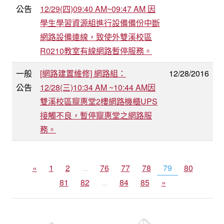
公告
12/29(四)09:40 AM~09:47 AM 因
學生學習資源組進行設備備份中斷
網路設備連線，致使外雙溪校區
R0210教室有線網路暫停服務。
一般
[網路建置維修] 網路組：
12/28/2016
公告
12/28(三)10:34 AM ~10:44 AM因
雙溪校區寵惠堂2樓網路機櫃UPS
接觸不良，暫停寵惠堂之網路服
務。
«
1
2
...
76
77
78
79
80
81
82
...
84
85
»