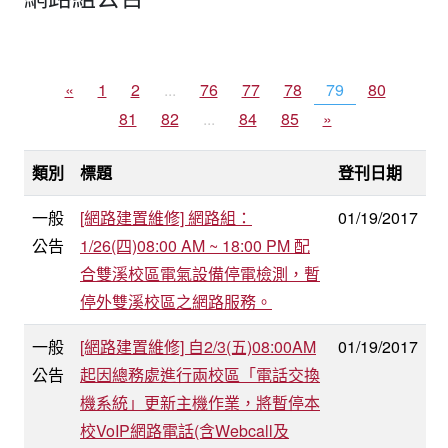
«
1
2
...
76
77
78
79
80
81
82
...
84
85
»
類別
標題
登刊日期
一般
[網路建置維修] 網路組：
01/19/2017
公告
1/26(四)08:00 AM ~ 18:00 PM 配
合雙溪校區電氣設備停電檢測，暫
停外雙溪校區之網路服務。
一般
[網路建置維修] 自2/3(五)08:00AM
01/19/2017
公告
起因總務處進行兩校區「電話交換
機系統」更新主機作業，將暫停本
校VoIP網路電話(含Webcall及