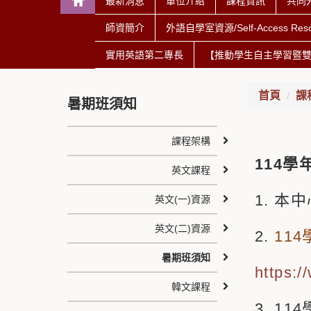
最新消息
單位介紹
課程資訊
共同
師資簡介
外語自學室資源/Self-Access Reso
實用英語第二專長
【推動學生自主學習暨雙
首頁
課
暑期班須知
課程架構
114學
英文課程
1. 本
英文(一)資源
英文(二)資源
2.
11
暑期班須知
https:
韓文課程
3. 