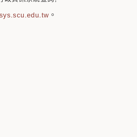
。
.sys.scu.edu.tw