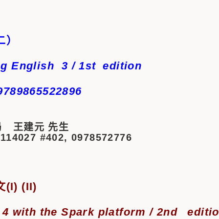
二）
g English 3 / 1st
edition
9789865522896
 王建元 先生
3114027 #402, 0978572776
) (II)
 4 with the Spark platform
/ 2nd
editi