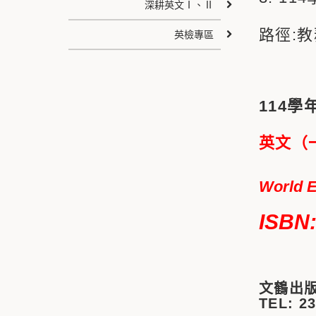
深耕英文Ⅰ、Ⅱ
路徑:教
英檢專區
114學
英文（
World E
ISBN
文鶴出版
TEL: 2