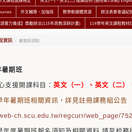
外文課程選課規定
英文(一)、英文(二) 選課說明 (適用第1學期) English I & E
urces
外文輔導、加強班
教學軟硬體資源
辦法表單會議紀
語實力養成】獎勵辦法(115年高教深耕計畫)
114學年英文課程教材
程資訊
暑期班須知
年暑期班
中心支援開課科目：
英文（一）、英文（二）、
4學年暑期班相關資訊，詳見註冊課務組公告
//web-ch.scu.edu.tw/regcurr/web_page/75
114學年度暑期班報名須知及相關資料,請至校