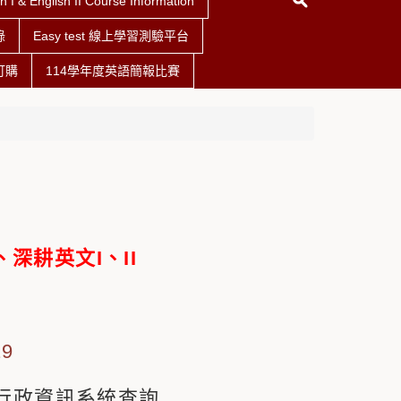
nglish II Course Information
錄
Easy test 線上學習測驗平台
訂購
114學年度英語簡報比賽
深耕英文I、II
29
務行政資訊系統查詢,