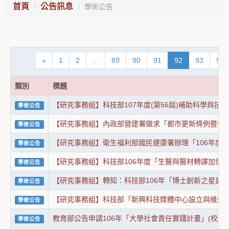
首頁
公告訊息
學術公告
«
1
2
...
89
90
91
92
93
94
類別
標題
【研究事務組】科技部107年度(第56屆)補助科學與技術人
學術公告
【研究事務組】內政部營建署徵求「都市更新條例暨都市危
學術公告
【研究事務組】衛生福利部國民健康署辦理「106年度第二
學術公告
【研究事務組】科技部106年度「生醫與醫材轉譯加值人才培
學術公告
【研究事務組】轉知：科技部106年「博士創新之星計畫
學術公告
【研究事務組】科技部「新興科技媒體中心設立與維運計
學術公告
教育部公告申請106年「大學社會責任實踐計畫」(校內通知申
學術公告