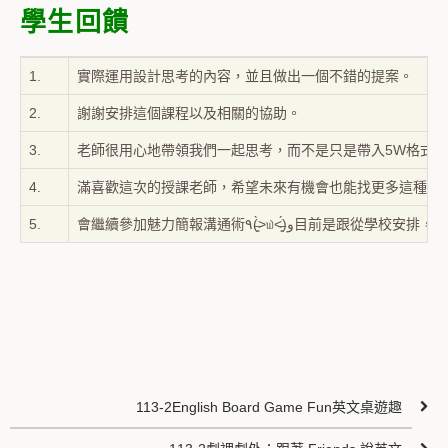
學生回饋
1.
實際運用設計思考的內容，並且做出一個不錯的提案。
2.
謝謝安排這個課程以及相關的協助。
3.
老師很用心地帶領我們一起思考，而不是只是帶入5W格式
4.
滿喜歡這次的授課老師，希望未來有機會也能找更多這種有
5.
會繼續參加魅力簡報溝通術٩(˃̶͈̀௰˂̶͈́)
113-2English Board Game Fun英文桌遊趣