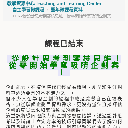
教學資源中心 Teaching and Learning Center
自主學習微課程
歷年微課程資料
110-2從設計思考到審核思維！從零開始學寫吸睛企劃案！
課程已結束
從 設 計 思 考 到 審 核 思 維 ！
從 零 開 始 學 寫 吸 睛 企 劃 案
！
企劃能力，在這個時代已經成為職場、創業和生涯規
劃中必須要有的基本能力之一，
但不少人在學習企劃的過程中總是感覺自己在填表
格，無從驗證企劃目標和需求，更沒有辦法直接評估
企劃的真實需求和應該達成的結果。
這堂課將從同理能力與企劃發想開始講，透過設計思
考以及辯論上立定方案的技巧引導同學們去了解如何
觀察身邊的問題，並做出一個可以執行的企劃方向，