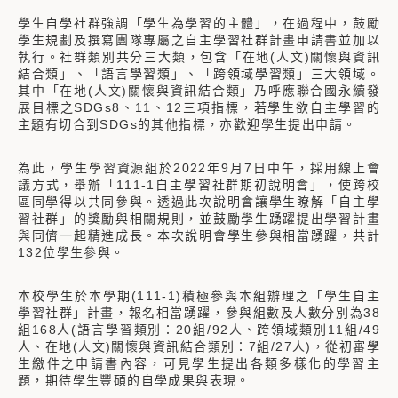
學生自學社群強調「學生為學習的主體」，在過程中，鼓勵
學生規劃及撰寫團隊專屬之自主學習社群計畫申請書並加以
執行。社群類別共分三大類，包含「在地(人文)關懷與資訊
結合類」、「語言學習類」、「跨領域學習類」三大領域。
其中「在地(人文)關懷與資訊結合類」乃呼應聯合國永續發
展目標之SDGs8、11、12三項指標，若學生欲自主學習的
主題有切合到SDGs的其他指標，亦歡迎學生提出申請。
為此，學生學習資源組於2022年9月7日中午，採用線上會
議方式，舉辦「111-1自主學習社群期初說明會」，使跨校
區同學得以共同參與。透過此次說明會讓學生瞭解「自主學
習社群」的獎勵與相關規則，並鼓勵學生踴躍提出學習計畫
與同儕一起精進成長。本次說明會學生參與相當踴躍，共計
132位學生參與。
本校學生於本學期(111-1)積極參與本組辦理之「學生自主
學習社群」計畫，報名相當踴躍，參與組數及人數分別為38
組168人(語言學習類別：20組/92人、跨領域類別11組/49
人、在地(人文)關懷與資訊結合類別：7組/27人)，從初審學
生繳件之申請書內容，可見學生提出各類多樣化的學習主
題，期待學生豐碩的自學成果與表現。