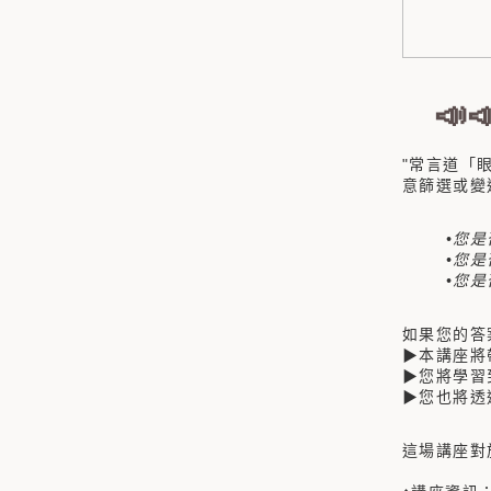
📣
"常言道「
意篩選或變
•
您是
•您
•您
如果您的答
▶本講座將
▶您將學習
▶您也將透
這場講座對