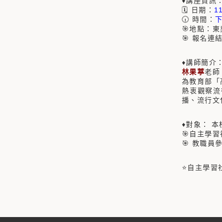
♦講座資訊
🗓 日期：
1
🕡 時間：
下
🎯地點：東
🎯 報名連
♦講師簡介
林果葶
老師
為教育部「
熱衷觀察流
播、流行文
♦對象： 
🎯自主學
🎯 教職員
⭐自主學習