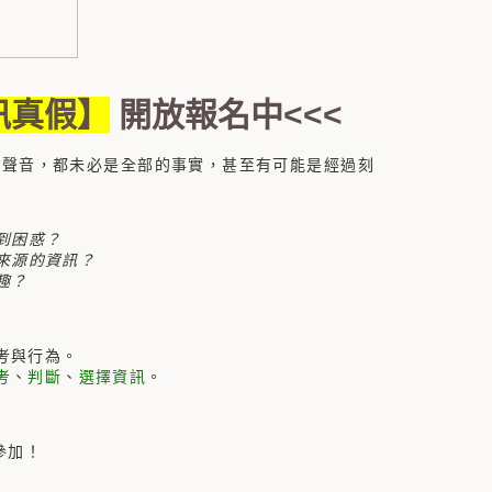
訊真假】
開放報名中<<<
了聲音，都未必是全部的事實，甚至有可能是經過刻
到困惑？
來源的資訊？
趣？
考與行為。
考
、
判斷
、
選擇資訊
。
參加！