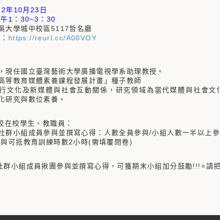
：
12年10月23日
午1：30~3：30
吳大學城中校區5117哲名廳
結：
https://reurl.cc/A00VOY
：
，現任國立臺灣藝術大學廣播電視學系助理教授。
高等教育媒體素養課程發展計畫」種子教師
行文化及新媒體與社會互動關係，研究領域為當代媒體與社會文
化研究與數位素養。
本校在校學生、教職員：
習社群小組成員參與並撰寫心得：人數全員參與/小組人數一半以上參
參與可抵教育訓練時數2小時(需填覆問卷)
社群小組成員揪團參與並撰寫心得，可獲期末小組加分鼓勵!!!⭐