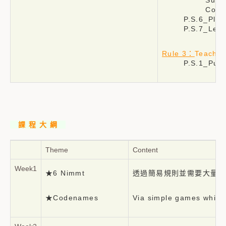
Subject：EBGF
Content：Your n
P.S.6_Please m
P.S.7_Leaders c
Rule 3：
Teacher 
P.S.1_Punctuali
課 程 大 綱
Theme
Content
Week1
★6 Nimmt
透過簡易規則並需要大量對
★Codenames
Via simple games which 