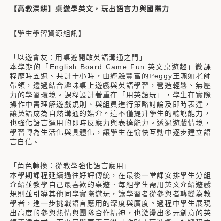
【高教深耕】桌遊學英文，玩出語言力與國際力
【學生學習資源組訊】
「以遊會友：用桌遊開啟英語溝通之門」
本學期的「English Board Game Fun 英文桌遊趣」微課
程歷時五週、共計十小時，由經驗豐富的Peggy王珮如老師
帶領，透過結合趣味桌上遊戲與英語學習，營造輕鬆、無壓
力的學習環境。課程設計著重在「用英語玩」，學生在實際
操作中需理解遊戲規則、與組員進行策略討論及即時表達，
讓英語成為自然溝通的媒介。這不僅提升學生的聽說能力，
也強化語言運用的即時反應力與表達能力。透過遊戲情境，
學習轉為生活化與具體化，讓學生在愉快互動中逐步建立語
言自信。
「角色轉換：從教學強化語言應用」
本學期課程延續過往好評傳統，在最後一堂課安排學生分組
介紹並教學自己最喜歡的桌遊。每組學生需用英文介紹遊戲
規則並引導其他同學實際遊玩，讓學習者從參與者轉變為教
學者，進一步挑戰語言應用的深度與廣度。過程中學生展現
出高度的參與熱情與團隊合作精神，也激盪出多元創意的英