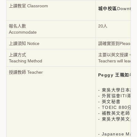
上課教室 Classroom
城中校區
Downto
報名人數
20人
Accommodate
上課須知 Notice
請確實簽到Please make 
上課方式
主要以英文授課。老
Teaching Method
Teachers will lead a
授課教師 Teacher
Peggy 王珮如老
- 東吳⼤學⽇本語
- 外貿協會ITI兩
- 英⽂秘書
- TOEIC 880分
- 補教英⽂老師
- 東吳大學英文
- Japanese Majo