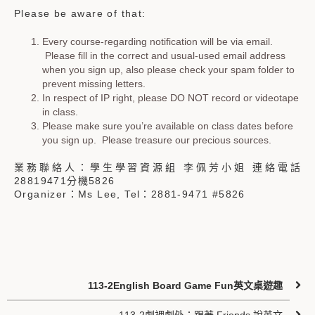
Please be aware of that:
Every course-regarding notification will be via email.
Please fill in the correct and usual-used email address
when you sign up, also please check your spam folder to
prevent missing letters.
In respect of IP right, please DO NOT record or videotape
in class.
Please make sure you’re available on class dates before
you sign up. Please treasure our precious sources.
業務聯絡人：學生學習資源組 李佩芳小姐 連絡電話
28819471分機5826
Organizer：Ms Lee, Tel：2881-9471 #5826
113-2English Board Game Fun英文桌遊趣