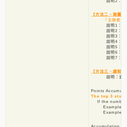
說明2：網址連
【方法二、揪團玩
「主揪者」獲
說明1：「主揪者」
說明2：向學生組
說明3：預約
說明4：需提前至
說明5：「主揪者
說明6：網址連
說明7：「主揪
【方法三、課程M
說明：遲到時
Points Accumula
The top 3 stude
If the number of
Example 1: Five 
Example 2: Five 
Accumulation Pe