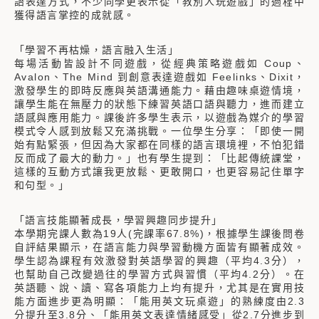
語表達方式，不少同學更表示從「教別人玩遊戲」的過程中
獲得語言掌控的成就感。
「學習不再枯燥，語言融入生活」
每場活動皆設計不同遊戲，從經典策略遊戲如 Coup、
Avalon、The Mind 到創意表達遊戲如 Feelinks、Dixit，
激發學生的即時反應與英語溝通能力。藉由趣味桌遊情境，
讓學生能在無壓力的狀態下練習英語口語與聽力，進而建立
語感與應用能力。課後許多學生表示，以遊戲為媒介的學習
模式令人感到放鬆又充滿挑戰。一位學生分享：「即使一開
始有點緊張，但因為大家都在同樣的語言環境裡，不怕犯錯
反而成了最大的動力。」也有學生提到：「比起傳統課堂，
這樣的互動方式讓我更放鬆、更敢開口，也更容易記住單字
和句型。」
「語言技能顯著成長，學習興趣同步提升」
本學期完課人數為19人(完課率67.8%)，根據學生課後問卷
自評結果顯示，在語言能力與學習動機方面皆有顯著成效。
學生認為課程有效激發對英語學習的興趣（平均4.3分），
也幫助自己改變過往的學習方式與習慣（平均4.2分）。在
英語聽、說、讀、寫各項能力上均有提升，尤其是在實用技
能方面進步更為明顯：「能用英文玩桌遊」的熟練度由2.3
分提升至3.8分、「能用英文表達情緒感受」從2.7分進步到