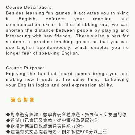
Course Description:
Besides learning fun games, it activates you thinking
in English, enforces your reaction and
communication skills. In this phubbing era, we can
shorten the distance between people by playing and
interacting with new friends. There’s also a part for
students to practice teaching games so that you can
use English spontaneously, which enables you no
longer fear of speaking English.
Course Purpose:
Enjoying the fun that board games brings you and
making new friends at the same time. Enhancing
your English logics and oral expression ability.
適 合 對 象
◆對桌遊有興趣，想學會玩各種桌遊，拓展個人交友圈的你
◆希望自己會玩又會教，從中獲得滿足感的你
◆欲增進英語口說或溝通表達能力的你
◆建議有英文基礎者報名，例如多益500分以上