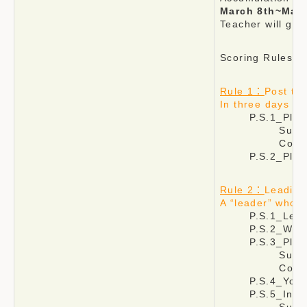
March 8th~May 
Teacher will giv
Scoring Rules:
Rule 1：
Post tho
In three days of
P.S.1_Please 
Subject：EBGF-
Content：Your 
P.S.2_Please m
Rule 2：
Leading
A “leader” who i
P.S.1_Leaders 
P.S.2_Whenever 
P.S.3_Please 
Subject：EBG
Content：Your n
P.S.4_You need 
P.S.5_In 3 days