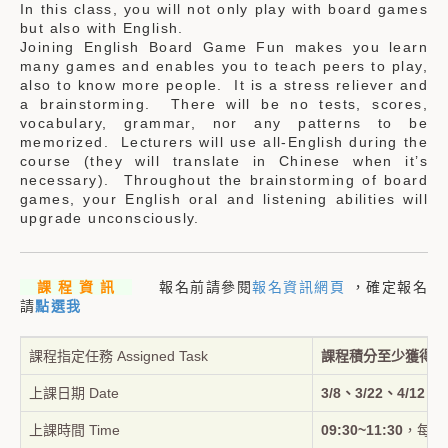
In this class, you will not only play with board games
but also with English.
Joining English Board Game Fun makes you learn
many games and enables you to teach peers to play,
also to know more people. It is a stress reliever and
a brainstorming. There will be no tests, scores,
vocabulary, grammar, nor any patterns to be
memorized. Lecturers will use all-English during the
course (they will translate in Chinese when it’s
necessary). Throughout the brainstorming of board
games, your English oral and listening abilities will
upgrade unconsciously.
課 程 資 訊
報名前請參閱
報名資訊網頁
，確定報名
請
點選我
課程指定任務 Assigned Task
課程積分至少獲得1
上課日期 Date
3/8、3/22、4/12、4
上課時間 Time
09:30~11:30
，每堂