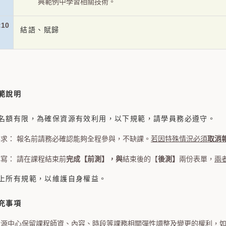
典範例中學習相關技術。
:10
結語、賦歸
範說明
名額有限，為確保資源有效利用，以下規範，請學員務必遵守。
求： 報名前請務必確認能夠全程參與，不缺課。
若因特殊情況必須
取消
。
寫： 請在課程結束前
完成【前測】，與
結束後的【
後測】
兩份表單，
兩
上所有規範，以維護自身權益。
充事項
資源中心保留課程師資、內容、時段等課務相關彈性調整及變更的權利，