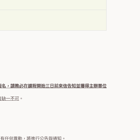
報名，請務必在課程開始三日前來信告知並獲得主辦單位
者缺一不可
。
如有任何異動，將進行公告與通知。