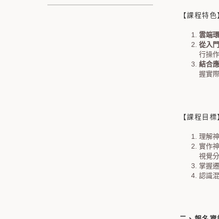
【課程特色
雲端
從入
行操
結合
握實
【課程目標
理解
實作神
視覺
掌握遷
認識混
二、報名資