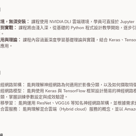
】
環境，無須安裝：
課程使用 NVIDIA DLI 雲端環境，學員可直接於 Jup
門到實戰：
課程將由淺入深，從基礎的 Python 程式設計教學開始，
作。
應用與理論：
課程內容涵蓋深度學習基礎理論與實踐，結合 Keras、Tens
際應用。
】
神經網路架構： 能夠理解神經網路為何適用於影像分類，以及如何擷取特
經網路模型： 能夠使用 Keras 與 TensorFlow 框架設計簡易的神經網
分類，掌握訓練參數設定與成效驗證。
移學習： 能夠運用 ResNet、VGG16 等知名神經網路架構，並根據
合雲服務： 能夠理解混合雲端（Hybrid cloud）服務的概念，並以 Amazon
訊