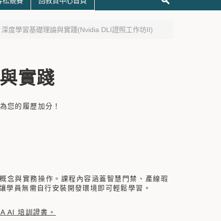
黑客松競賽
回教資中心首頁
-1 深度學習基礎理論與實踐(Nvidia DLI證照工作坊II)
與實踐
書，為您的履歷加分！
概念與實務操作。課程內容涵蓋智慧門禁、產線瑕
境，讓學員無需自行安裝開發環境即可輕鬆學習。
A AI 培訓證書。