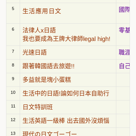
5
國際領
生活應用日文
6
法律人x日語
零基礎
我也要成為王牌大律師legal high!
7
光速日語
職涯
8
跟著韓國語去旅遊!!
自己
9
多益就是塊小蛋糕
10
生活中的日語!論如何日本自助行
11
日文特訓班
12
生活英語一級棒 出去國外沒煩惱
13
現代の日文ゴーゴー