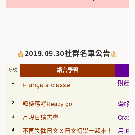
2019.09.30社群名單公告
序號
語言學習
1
財經
Français classe
2
韓檢應考Ready go
邊緣人
3
月曜日讀書會
Cracki
4
不再畏懼日文Ｘ日文初學一起來！
用 Fl