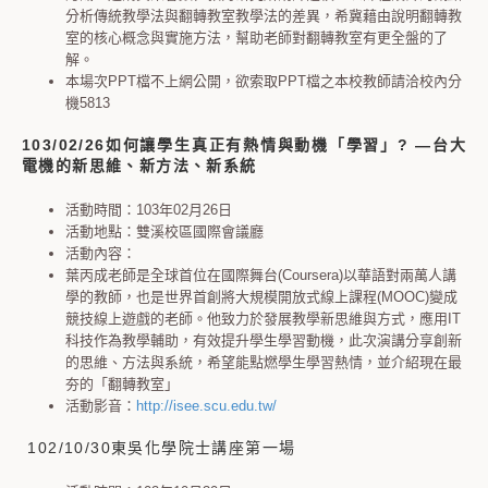
分析傳統教學法與翻轉教室教學法的差異，希冀藉由說明翻轉教
室的核心概念與實施方法，幫助老師對翻轉教室有更全盤的了
解。
本場次PPT檔不上網公開，欲索取PPT檔之本校教師請洽校內分
機5813
103/02/26如何讓學生真正有熱情與動機「學習」? ―台大
電機的新思維、新方法、新系統
活動時間：103年02月26日
活動地點：雙溪校區國際會議廳
活動內容：
葉丙成老師是全球首位在國際舞台(Coursera)以華語對兩萬人講
學的教師，也是世界首創將大規模開放式線上課程(MOOC)變成
競技線上遊戲的老師。他致力於發展教學新思維與方式，應用IT
科技作為教學輔助，有效提升學生學習動機，此次演講分享創新
的思維、方法與系統，希望能點燃學生學習熱情，並介紹現在最
夯的「翻轉教室」
活動影音：
http://isee.scu.edu.tw/
102/10/30東吳化學院士講座第一場