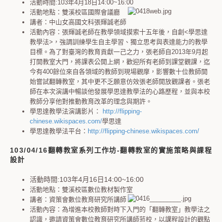
活動時間:103年4月18日14:00~16:00
活動地點：雙溪校區國際會議廳
講者：中山女高國文科張輝誠老師
活動內容：張輝誠老師在教學領域摸索十五年後，自創<學思達
教學法>，強調訓練學生自主學習、獨立思考與表達能力的教學
目標。為了對臺灣的教育貢獻一己之力，張老師自2013年9月起
打開教室大門，將課表公開上網，歡迎所有老師到課堂觀課，迄
今有400餘位來自各領域的教師到現場觀摩，影響數十位教師開
始嘗試翻轉教室，其中更不乏願意仿效張老師開放觀課者。張老
師在本次演講中暢談他發展學思達教學法的心路歷程，並與本校
教師分享他對推動教育改革的理念與期許。
學思達教學法演講影片：
http://flipping-
chinese.wikispaces.com/
學思達
學思達教學法平台：
http://flipping-chinese.wikispaces.com/
103/04/16翻轉教室系列工作坊-翻轉教室的實施策略與課程
設計
活動時間:103年4月16日14:00~16:00
活動地點：雙溪校區數位教材製作室
講者：資策會數位教育研究所講師
活動內容：為增進本校教師對時下入門的「翻轉教室」教學法之
認識，邀請資策會數位教育研究所講師蒞校，以課程設計的觀點