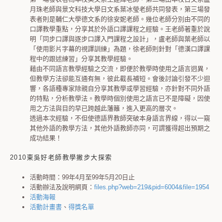
月珠老師與景文科技大學日文系葉冰瑩老師共同發表，第三場發
表者則是輔仁大學德文系的徐安妮老師。幾位老師分別由不同的
口譯教學重點，分享其於外語口譯課程之經驗。王老師著重於說
明「同步口譯與逐步口譯入門課程之設計」，盧老師與葉老師以
「使用影片字幕的視譯訓練」為題，徐老師則針對「德漢口譯課
程中的跟述練習」分享其教學經驗。
藉由不同語言教學經驗之交流，即便於教學時使用之語言迥異，
但教學方法卻能互通有無，彼此截長補短。會後討論引發不少迴
響，各語種專家除親自分享其教學或學習經驗，亦針對不同外語
的特點，分析教學法。教學時個別使用之語言已不是障礙，因使
用之方法與目的早已跨越此藩籬，進入更高的層次。
透過本次經驗，不但使德語界教師突破本身語言界線，得以一窺
其他外語的教學方法，其他外語教師亦同，可謂獲得超出預期之
成功結果！
2010東吳好老師教學撇步大探索
活動時間：99年4月至99年5月20日止
活動辦法及說明網頁：
files.php?web=219&pid=6004&file=1954
活動海報
活動計畫書
、
得獎名單