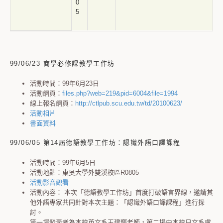
0
5
99/06/23 商學必修課教學工作坊
活動時間：99年6月23日
活動網頁：
files.php?web=219&pid=6004&file=1994
線上報名網頁：
http://ctlpub.scu.edu.tw/td/20100623/
活動相片
書面資料
99/06/05 第14屆德語教學工作坊：認識外語口譯課程
活動時間：99年6月5日
活動地點：東吳大學外雙溪校區R0805
活動影音觀看
活動內容：
本次「德語教學工作坊」首度打破語言界線，邀請其
他外語專家共同針對本次主題：「認識外語口譯課程」進行探
討。
第一場發表者為本校英文系王建輝老師，第二場由本校日文系盧