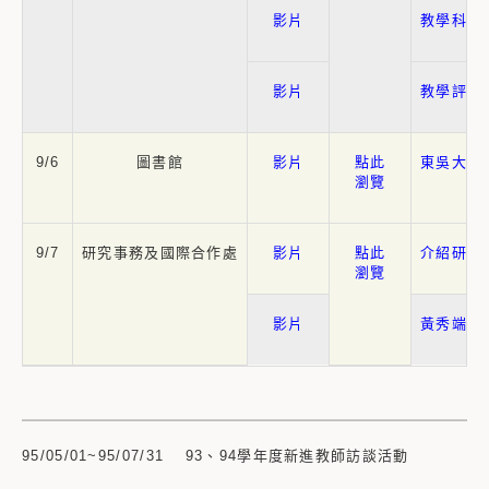
影片
教學科技
影片
教學評鑑
9/6
圖書館
影片
點此
東吳大學
瀏覽
9/7
研究事務及國際合作處
影片
點此
介紹研務
瀏覽
影片
黃秀端老
95/05/01~95/07/31 93、94學年度新進教師訪談活動