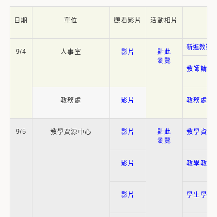
日期
單位
觀看影片
活動相片
新進教師
9/4
人事室
影片
點此
瀏覽
教師請假
教務處
影片
教務處介
9/5
教學資源中心
影片
點此
教學資源
瀏覽
影片
教學教學
影片
學生學習