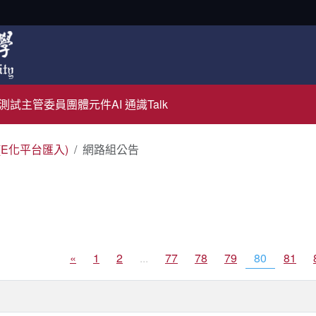
測試主管
委員團體元件
AI 通識Talk
(E化平台匯入)
網路組公告
«
1
2
...
77
78
79
80
81