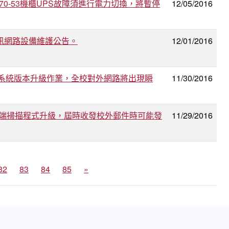
0-47及70-53機櫃UPS故障須進行電力切換，將暫停
12/05/2016
院是方電訊網路設備維護公告。
12/01/2016
備援負載平衡系統版本升級作業，全校對外網路將出現瞬
11/30/2016
郵件系統雲端掃描程式升級，屆時收發校外郵件時可能發
11/29/2016
82
83
84
85
»