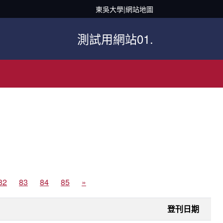
東吳大學
|
網站地圖
測試用網站01.
82
83
84
85
»
登刊日期