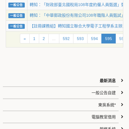
轉知：「財政部臺北國稅局108年度約僱人員甄選」甄
一般公告
轉知：「中華郵政股份有限公司108年職階人員甄試」
一般公告
【註冊課務組】轉知國立聯合大學電子工程學系主辦之
一般公告
«
1
2
...
592
593
594
595
596
最新消息
一般公告自建
東吳系統*
電腦教室借用