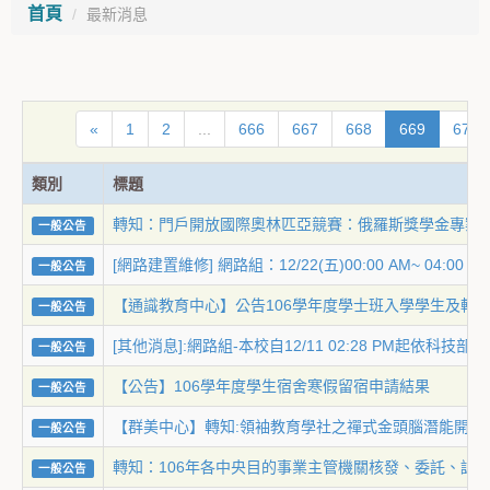
首頁
最新消息
«
1
2
...
666
667
668
669
670
類別
標題
轉知：門戶開放國際奧林匹亞競賽：俄羅斯獎學金專案
一般公告
[網路建置維修] 網路組：12/22(五)00:00 AM~ 0
一般公告
【通識教育中心】公告106學年度學士班入學學生及轉
一般公告
[其他消息]:網路組-本校自12/11 02:28 PM起
一般公告
【公告】106學年度學生宿舍寒假留宿申請結果
一般公告
【群美中心】轉知:領袖教育學社之禪式金頭腦潛能開發
一般公告
轉知：106年各中央目的事業主管機關核發、委託、認
一般公告