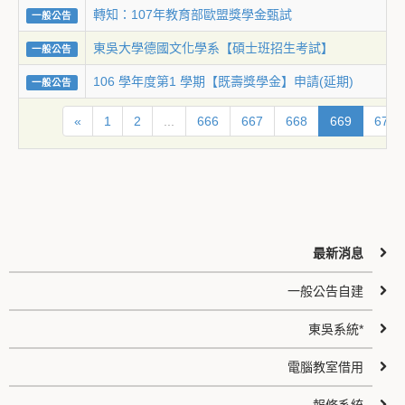
轉知：107年教育部歐盟獎學金甄試
一般公告
東吳大學德國文化學系【碩士班招生考試】
一般公告
106 學年度第1 學期【既壽獎學金】申請(延期)
一般公告
«
1
2
...
666
667
668
669
670
最新消息
一般公告自建
東吳系統*
電腦教室借用