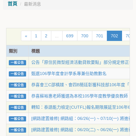
首頁
最新消息
«
1
2
...
699
700
701
702
703
類別
標題
公告「原住民微型經濟活動貸款要點」部分規定修正發
一般公告
甄選106學年度會計學系專兼任助教數名
一般公告
恭喜會三C邵楀媃、會四B簡廷彰獲科技部106年度「大
一般公告
恭喜蘇裕惠老師獲選為本校105學年度教學優良教師
一般公告
轉知：泰語能力檢定(CUTFL)報名期限展延至106年6月
一般公告
[網路建置維修] 網路組：06/26(一) ~ 07/10(
一般公告
[網路建置維修] 網路組：06/20(二) ~ 06/26(
一般公告