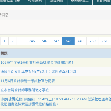
電腦教室借用
報修系統
單位網站
google表單
其他網站
新消息
1
2
...
745
746
747
748
749
750
751
標題
105學年度第1學期會計學系獎學金申請開始囉！
德國生活文化講座系列(三)瑞士：迷思與真相之間
11月6日會計學統一考試教室分配表
立本台灣會計師事務所徵才事宜
[網路建置維修] 網路組：11/02(三) 10:59 AM~ 11:29 AM 雙
校區圖書館檢索區認證電腦網路服務。