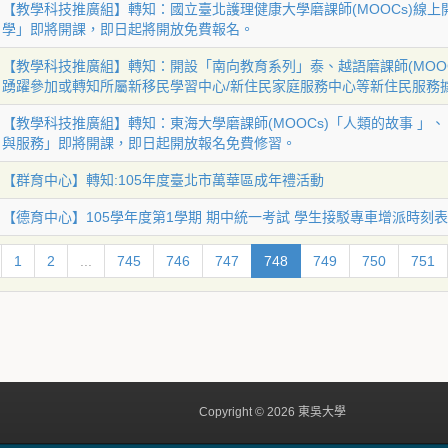
【教學科技推廣組】轉知：國立臺北護理健康大學磨課師(MOOCs)線
學」即將開課，即日起將開放免費報名。
【教學科技推廣組】轉知：開設「南向教育系列」泰、越語磨課師(MOO
踴躍參加或轉知所屬新移民學習中心/新住民家庭服務中心等新住民服務
【教學科技推廣組】轉知：東海大學磨課師(MOOCs)「人類的故事 」
與服務」即將開課，即日起開放報名免費修習。
【群育中心】轉知:105年度臺北市萬華區成年禮活動
【德育中心】105學年度第1學期 期中統一考試 學生接駁專車增派時刻表
1
2
...
745
746
747
748
749
750
751
Copyright © 2026 東吳大學