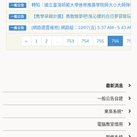
轉知：國立臺灣師範大學進修推廣學院師大小大師隊輔
一般公告
【教學卓越計畫】勇敢做夢吧!吳沁婕的白日夢冒險玩演
一般公告
[網路建置維修] 網路組：10/07(五) 5:37 AM~ 
一般公告
«
1
2
...
753
754
755
756
757
最新消息
一般公告自建
東吳系統*
電腦教室借用