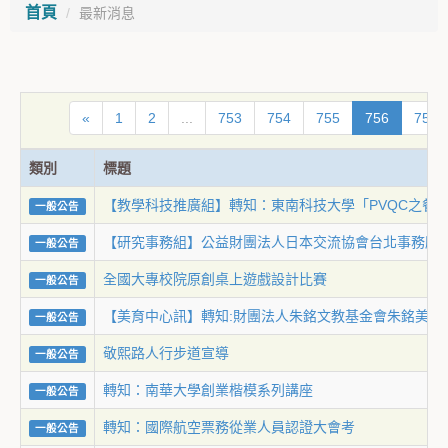
首頁
最新消息
«
1
2
...
753
754
755
756
757
類別
標題
【教學科技推廣組】轉知：東南科技大學「PVQC之餐飲
一般公告
【研究事務組】公益財團法人日本交流協會台北事務所「
一般公告
全國大專校院原創桌上遊戲設計比賽
一般公告
【美育中心訊】轉知:財團法人朱銘文教基金會朱銘美術
一般公告
敬熙路人行步道宣導
一般公告
轉知：南華大學創業楷模系列講座
一般公告
轉知：國際航空票務從業人員認證大會考
一般公告