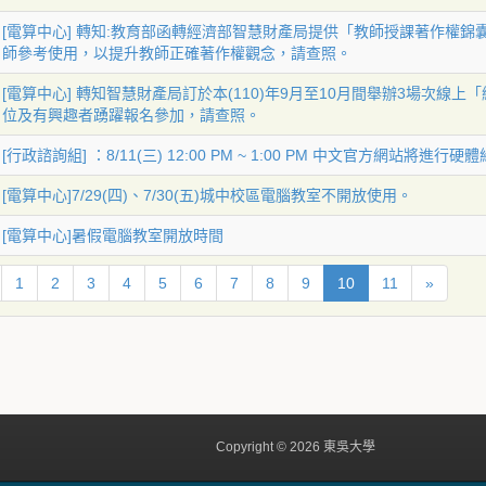
[電算中心] 轉知:教育部函轉經濟部智慧財產局提供「教師授課著作權錦
師參考使用，以提升教師正確著作權觀念，請查照。
[電算中心] 轉知智慧財產局訂於本(110)年9月至10月間舉辦3場次線
位及有興趣者踴躍報名參加，請查照。
[行政諮詢組] ：8/11(三) 12:00 PM ~ 1:00 PM 中文官方網站將進行硬
[電算中心]7/29(四)、7/30(五)城中校區電腦教室不開放使用。
[電算中心]暑假電腦教室開放時間
1
2
3
4
5
6
7
8
9
10
11
»
Copyright © 2026 東吳大學