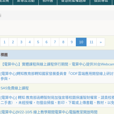
關法規
宣導及活動
教科書
智慧財產權題庫
個資專區
告
1
2
3
4
5
6
7
8
9
10
11
»
標題
【電算中心】實體課程與線上課程併行期間，電算中心提供30台Webc
[電算中心]轉知教育部轉知國家發展委員會「ODF雲端應用開發線上研
參與。
SAS免費線上課程
[電算中心] 轉知:教育部函轉智財局加強宣導校園保護智財權案，請貴
二手書），未經授權，勿擅自掃描、影印、下載或上傳書籍、教材，以
[電算中心]9/22-10/5 線上教學期間電算中心電腦教室開放時間