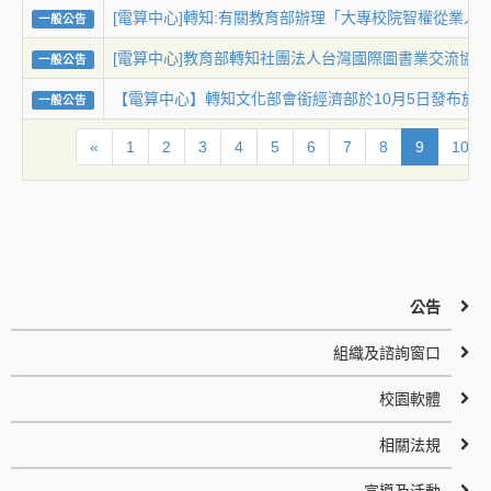
[電算中心]轉知:有關教育部辦理「大專校院智權從業
一般公告
[電算中心]教育部轉知社團法人台灣國際圖書業交流協
一般公告
【電算中心】轉知文化部會銜經濟部於10月5日發布
一般公告
«
1
2
3
4
5
6
7
8
9
10
公告
組織及諮詢窗口
校園軟體
相關法規