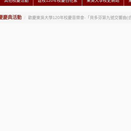
其他校慶活動
建校120年校慶日花絮
東吳大學校史網站
慶慶典活動
歡慶東吳大學120年校慶音樂會-「貝多芬第九號交響曲(合