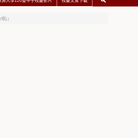
東吳大學120雙甲子校慶影片
校慶文宣下載
唱)」