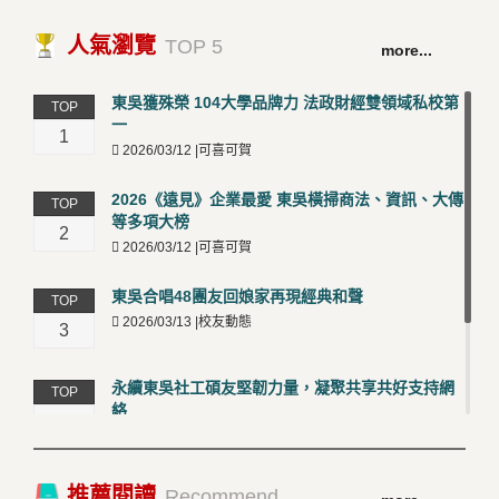
人氣瀏覽
TOP 5
more...
東吳獲殊榮 104大學品牌力 法政財經雙領域私校第
TOP
一
1
2026/03/12 |可喜可賀
2026《遠見》企業最愛 東吳橫掃商法、資訊、大傳
TOP
等多項大榜
2
2026/03/12 |可喜可賀
東吳合唱48團友回娘家再現經典和聲
TOP
2026/03/13 |校友動態
3
永續東吳社工碩友堅韌力量，凝聚共享共好支持網
TOP
絡
4
2026/03/12 |校友動態
卓越永續校園 東吳大學連奪 ISO 14001、45001 及
TOP
推薦閱讀
Recommend