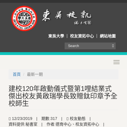
東吳大學
校友資拓中心
網站地圖
Toggl
navig
首頁
最新一期
建校120年啟動儀式暨第1哩結業式
傑出校友黃啟瑞學長致贈鈦印章予全
校師生
12/23/2019
|
期數:317
|
校友動態
|
資料提供:秘書室
|
作者:德育中心、校友資拓中心
|