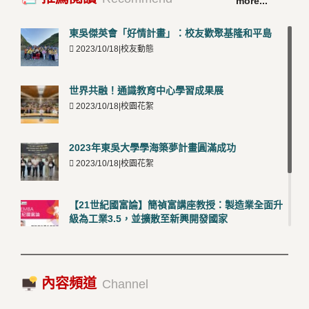
more...
50001三大國際驗證殊榮
5
2026/03/12 |可喜可賀
東吳傑英會「好情計畫」：校友歡聚基隆和平島
2023/10/18|校友動態
世界共融！通識教育中心學習成果展
2023/10/18|校園花絮
2023年東吳大學學海築夢計畫圓滿成功
2023/10/18|校園花絮
【21世紀國富論】簡禎富講座教授：製造業全面升
級為工業3.5，並擴散至新興開發國家
2023/10/18|推薦閱讀
國際經驗交流-日本熊本大學與松山大學學者來訪
內容頻道
2023/10/18|推薦閱讀
Channel