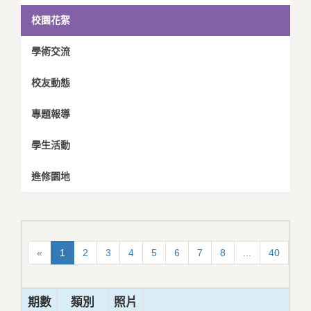
校園花絮
學術交流
校友動態
專題報導
學生活動
進修園地
«
1
2
3
4
5
6
7
8
...
40
41
期數
類別
照片