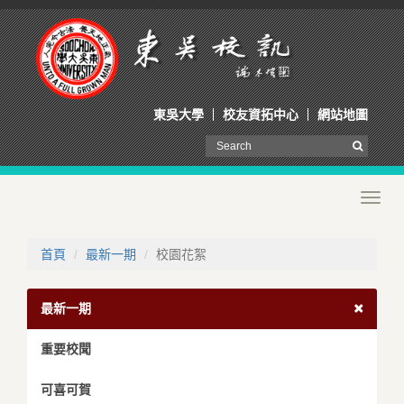
東吳大學
校友資拓中心
網站地圖
Toggl
navig
首頁
最新一期
校園花絮
最新一期
重要校聞
可喜可賀