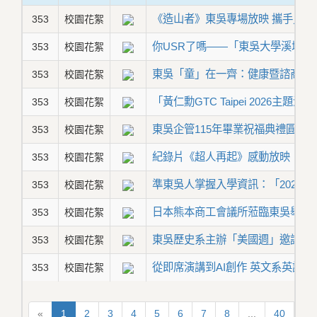
《造山者》東吳專場放映 攜手見證
353
校園花絮
你USR了嗎——「東吳大學溪城
353
校園花絮
東吳「童」在一齊：健康暨諮商中
353
校園花絮
「黃仁勳GTC Taipei 2026主
353
校園花絮
東吳企管115年畢業祝福典禮圓滿
353
校園花絮
紀錄片《超人再起》感動放映
353
校園花絮
準東吳人掌握入學資訊：「2026
353
校園花絮
日本熊本商工會議所蒞臨東吳舉辦
353
校園花絮
東吳歷史系主辦「美國週」邀請AI
353
校園花絮
從即席演講到AI創作 英文系英語
353
校園花絮
«
1
2
3
4
5
6
7
8
...
40
41