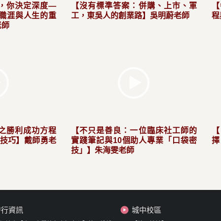
，你決定深度—
【沒有標準答案：併購、上市、軍
【
做職涯與人生的重
工，東吳人的創業路】吳明蔚老師
程
老師
之勝利成功方程
【不只是善良：一位臨床社工師的
試技巧】戴師勇老
實踐筆記與10個助人專業「口袋密
擇
技」】朱海雯老師
發行資訊
城中校區