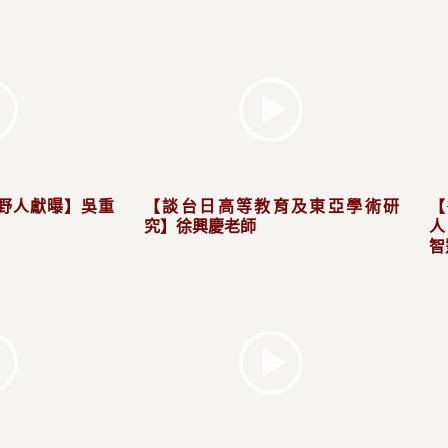
野人獻曝】吳重
【談台日高等教育及東亞學術研
【
究】徐興慶老師
人
智