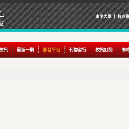
東吳大學
校友
校訊
最新一期
影音平台
刊物發行
校訊訂閱
聯