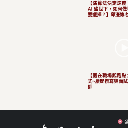
【演算法決定速度
AI 盛世下，如何
要選擇？】邱瀅憓
【贏在職場起跑點
式~履歷撰寫與面
師