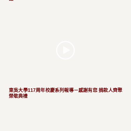
東吳大學117周年校慶系列報導－感謝有您 捐款人齊聚
榮敬典禮