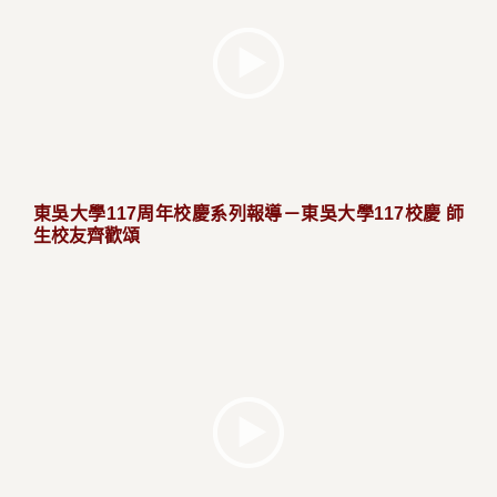
東吳大學117周年校慶系列報導－東吳大學117校慶 師
生校友齊歡頌