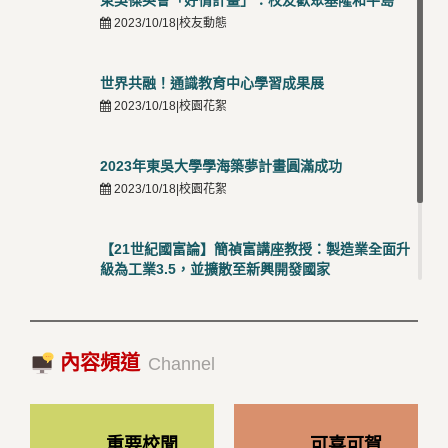
東吳傑英會「好情計畫」：校友歡聚基隆和平島
2023/10/18|校友動態
世界共融！通識教育中心學習成果展
2023/10/18|校園花絮
2023年東吳大學學海築夢計畫圓滿成功
2023/10/18|校園花絮
【21世紀國富論】簡禎富講座教授：製造業全面升
級為工業3.5，並擴散至新興開發國家
2023/10/18|推薦閱讀
國際經驗交流-日本熊本大學與松山大學學者來訪
內容頻道
2023/10/18|推薦閱讀
Channel
重要校聞
可喜可賀