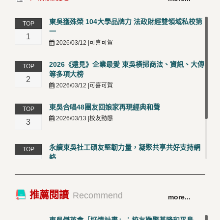
東吳獲殊榮 104大學品牌力 法政財經雙領域私校第
TOP
一
1
2026/03/12 |可喜可賀
2026《遠見》企業最愛 東吳橫掃商法、資訊、大傳
TOP
等多項大榜
2
2026/03/12 |可喜可賀
東吳合唱48團友回娘家再現經典和聲
TOP
2026/03/13 |校友動態
3
永續東吳社工碩友堅韌力量，凝聚共享共好支持網
TOP
絡
4
2026/03/12 |校友動態
卓越永續校園 東吳大學連奪 ISO 14001、45001 及
TOP
推薦閱讀
Recommend
more...
50001三大國際驗證殊榮
5
2026/03/12 |可喜可賀